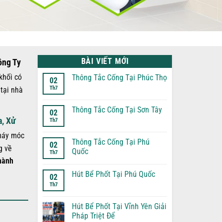
BÀI VIẾT MỚI
ông Ty
khối có
Thông Tắc Cống Tại Phúc Thọ
02
Th7
 tại nhà
Không
có
bình
luận
Thông Tắc Cống Tại Sơn Tây
02
ở
a, Xử
Th7
Thông
Không
Tắc
có
Cống
bình
 máy móc
Tại
luận
Thông Tắc Cống Tại Phú
02
Phúc
ở
g về
Quốc
Th7
Thọ
Thông
hành
Tắc
Không
Cống
có
Tại
Hút Bể Phốt Tại Phú Quốc
bình
02
Sơn
luận
Th7
Tây
Không
ở
có
Thông
bình
Tắc
luận
Hút Bể Phốt Tại Vĩnh Yên Giải
Cống
ở
Tại
Pháp Triệt Để
Hút
Phú