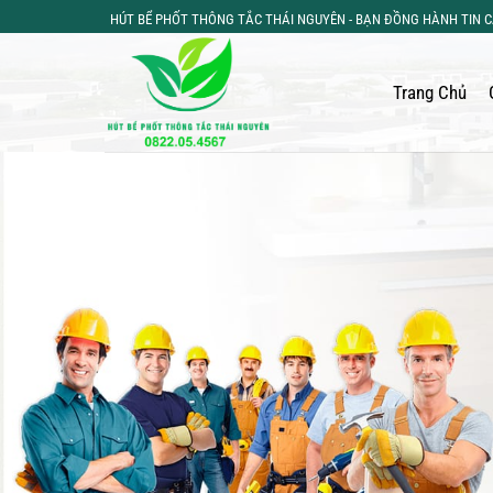
Bỏ
HÚT BỂ PHỐT THÔNG TẮC THÁI NGUYÊN - BẠN ĐỒNG HÀNH TIN 
qua
nội
Trang Chủ
dung