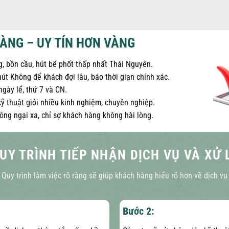
ÀNG – UY TÍN HƠN VÀNG
g, bồn cầu, hút bể phốt thấp nhất Thái Nguyên.
út Không để khách đợi lâu, báo thời giạn chính xác.
gày lể, thứ 7 và CN.
kỹ thuật giỏi nhiều kinh nghiệm, chuyên nghiệp.
ông ngại xa, chỉ sợ khách hàng không hài lòng.
UY TRÌNH TIẾP NHẬN DỊCH VỤ VÀ XỬ 
Quy trình làm việc rõ ràng sẽ giúp khách hàng hiểu rõ hơn về dịch vụ
Bước 2: