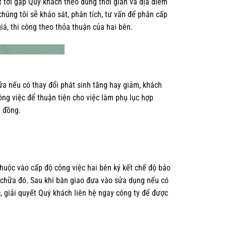
t tới gặp Qúy khách theo đúng thời gian và địa điểm
húng tôi sẽ khảo sát, phân tích, tư vấn để phân cấp
iá, thi công theo thỏa thuận của hai bên.
hữa nếu có thay đổi phát sinh tăng hay giảm, khách
ông việc để thuận tiện cho việc làm phụ lục hợp
p đồng.
huộc vào cấp độ công việc hai bên ký kết chế độ bảo
 chữa đó. Sau khi bàn giao đưa vào sửa dụng nếu có
c, giải quyết Quý khách liên hệ ngay công ty để được