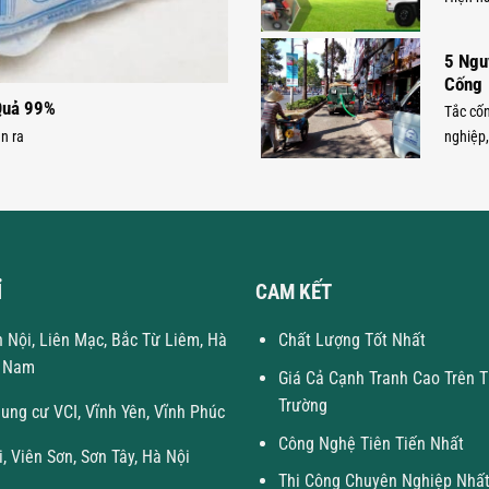
5 Ngu
Cống
Quả 99%
Tắc cốn
n ra
nghiệp,
Ỉ
CAM KẾT
n Nội, Liên Mạc, Bắc Từ Liêm, Hà
Chất Lượng Tốt Nhất
t Nam
Giá Cả Cạnh Tranh Cao Trên T
Trường
hung cư VCI, Vĩnh Yên, Vĩnh Phúc
Công Nghệ Tiên Tiến Nhất
i, Viên Sơn, Sơn Tây, Hà Nội
Thi Công Chuyên Nghiệp Nhấ