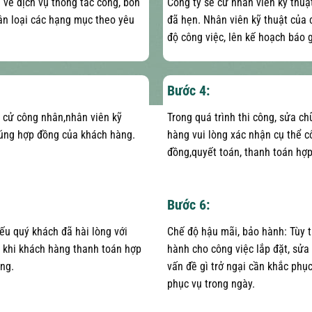
 về dịch vụ thông tắc cống, bồn
Công ty sẽ cử nhân viên kỹ thuậ
hân loại các hạng mục theo yêu
đã hẹn. Nhân viên kỹ thuật của c
độ công việc, lên kế hoạch báo g
Bước 4:
ẽ cử công nhân,nhân viên kỹ
Trong quá trình thi công, sửa c
đúng hợp đồng của khách hàng.
hàng vui lòng xác nhận cụ thể c
đồng,quyết toán, thanh toán hợ
Bước 6:
ếu quý khách đã hài lòng với
Chế độ hậu mãi, bảo hành: Tùy t
u khi khách hàng thanh toán hợp
hành cho công việc lắp đặt, sửa
ng.
vấn đề gì trở ngại cần khắc phụ
phục vụ trong ngày.