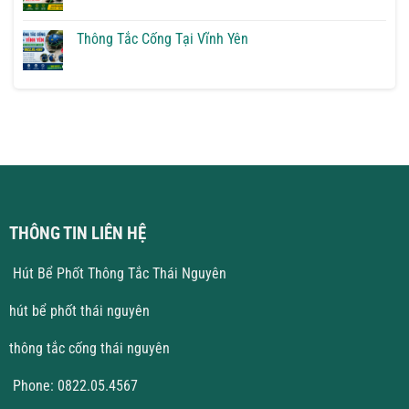
Giải
Tắc
có
Pháp
Cống
bình
Triệt
Tại
luận
Thông Tắc Cống Tại Vĩnh Yên
Để
Hà
ở
Nội
Hút
Không
Giá
Bể
có
Rẻ
Phốt
bình
Tại
luận
Vĩnh
ở
Phúc
Thông
Giá
Tắc
Tốt
Cống
Tại
Vĩnh
Yên
THÔNG TIN LIÊN HỆ
Hút Bể Phốt Thông Tắc Thái Nguyên
hút bể phốt thái nguyên
thông tắc cống thái nguyên
Phone: 0822.05.4567