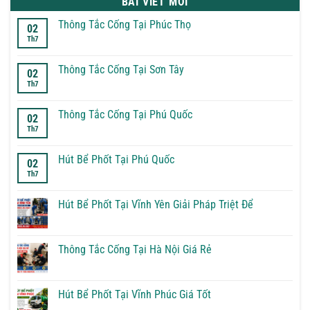
BÀI VIẾT MỚI
Thông Tắc Cống Tại Phúc Thọ
02
Th7
Không
có
bình
luận
Thông Tắc Cống Tại Sơn Tây
02
ở
Th7
Thông
Không
Tắc
có
Cống
bình
Tại
luận
Thông Tắc Cống Tại Phú Quốc
02
Phúc
ở
Th7
Thọ
Thông
Không
Tắc
có
Cống
bình
Tại
luận
Hút Bể Phốt Tại Phú Quốc
02
Sơn
ở
Th7
Tây
Thông
Không
Tắc
có
Cống
bình
Tại
luận
Hút Bể Phốt Tại Vĩnh Yên Giải Pháp Triệt Để
Phú
ở
Quốc
Hút
Không
Bể
có
Phốt
bình
Tại
luận
Thông Tắc Cống Tại Hà Nội Giá Rẻ
Phú
ở
Quốc
Hút
Không
Bể
có
Phốt
bình
Tại
luận
Hút Bể Phốt Tại Vĩnh Phúc Giá Tốt
Vĩnh
ở
Yên
Thông
Không