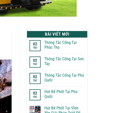
BÀI VIẾT MỚI
Thông Tắc Cống Tại
02
Phúc Thọ
Th7
Không
có
Thông Tắc Cống Tại Sơn
bình
02
luận
Tây
Th7
ở
Thông
Không
Tắc
có
Thông Tắc Cống Tại Phú
Cống
bình
02
Tại
luận
Quốc
Th7
Phúc
ở
Thọ
Thông
Không
Tắc
có
Hút Bể Phốt Tại Phú
Cống
bình
02
Tại
luận
Quốc
Th7
Sơn
ở
Tây
Thông
Không
Tắc
có
Hút Bể Phốt Tại Vĩnh
Cống
bình
Tại
luận
Yên Giải Pháp Triệt Để