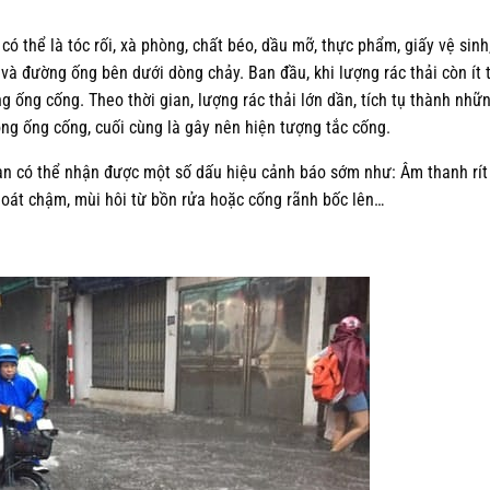
ó thể là tóc rối, xà phòng, chất béo, dầu mỡ, thực phẩm, giấy vệ sinh
và đường ống bên dưới dòng chảy. Ban đầu, khi lượng rác thải còn ít t
 ống cống. Theo thời gian, lượng rác thải lớn dần, tích tụ thành nhữ
ong ống cống, cuối cùng là gây nên hiện tượng tắc cống.
bạn có thể nhận được một số dấu hiệu cảnh báo sớm như: Âm thanh rít 
hoát chậm, mùi hôi từ bồn rửa hoặc cống rãnh bốc lên…