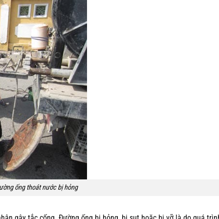
ường ống thoát nước bị hỏng
n gây tắc cống. Đường ống bị hỏng, bị sụt hoặc bị vỡ là do quá trìn