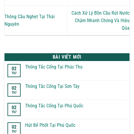
Cách Xử Lý Bồn Cầu Rút Nước
Thông Cầu Nghẹt Tại Thái
Chậm Nhanh Chóng Và Hiệu
Nguyên
Qủa
BÀI VIẾT MỚI
Thông Tắc Cống Tại Phúc Thọ
02
Th7
Không
có
bình
luận
Thông Tắc Cống Tại Sơn Tây
02
ở
Th7
Thông
Không
Tắc
có
Cống
bình
Tại
luận
Thông Tắc Cống Tại Phú Quốc
02
Phúc
ở
Th7
Thọ
Thông
Không
Tắc
có
Cống
bình
Tại
luận
Hút Bể Phốt Tại Phú Quốc
02
Sơn
ở
Th7
Tây
Thông
Không