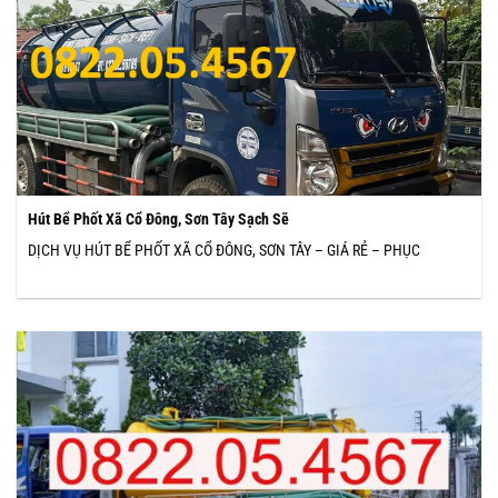
Hút Bể Phốt Xã Cổ Đông, Sơn Tây Sạch Sẽ
DỊCH VỤ HÚT BỂ PHỐT XÃ CỔ ĐÔNG, SƠN TÂY – GIÁ RẺ – PHỤC