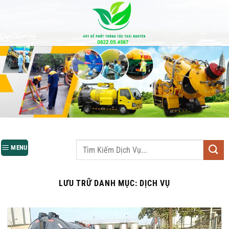
Bỏ
qua
nội
dung
MENU
LƯU TRỮ DANH MỤC:
DỊCH VỤ