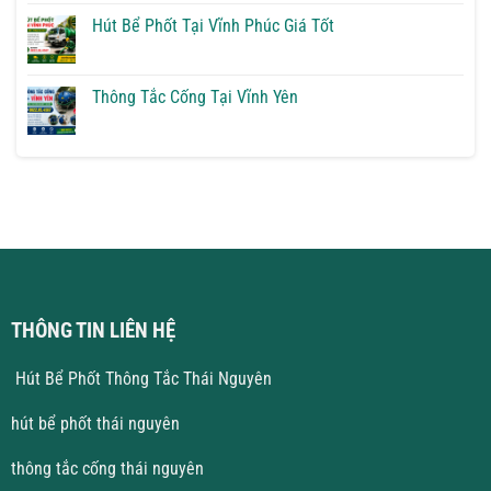
Phốt
bình
Tại
luận
Hút Bể Phốt Tại Vĩnh Phúc Giá Tốt
Vĩnh
ở
Yên
Thông
Không
Giải
Tắc
có
Pháp
Cống
bình
Triệt
Tại
luận
Thông Tắc Cống Tại Vĩnh Yên
Để
Hà
ở
Nội
Hút
Không
Giá
Bể
có
Rẻ
Phốt
bình
Tại
luận
Vĩnh
ở
Phúc
Thông
Giá
Tắc
Tốt
Cống
Tại
Vĩnh
Yên
THÔNG TIN LIÊN HỆ
Hút Bể Phốt Thông Tắc Thái Nguyên
hút bể phốt thái nguyên
thông tắc cống thái nguyên