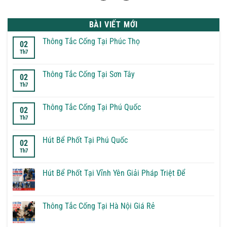
BÀI VIẾT MỚI
Thông Tắc Cống Tại Phúc Thọ
02
Th7
Không
có
bình
luận
Thông Tắc Cống Tại Sơn Tây
02
ở
Th7
Thông
Không
Tắc
có
Cống
bình
Tại
luận
Thông Tắc Cống Tại Phú Quốc
02
Phúc
ở
Th7
Thọ
Thông
Không
Tắc
có
Cống
bình
Tại
luận
Hút Bể Phốt Tại Phú Quốc
02
Sơn
ở
Th7
Tây
Thông
Không
Tắc
có
Cống
bình
Tại
luận
Hút Bể Phốt Tại Vĩnh Yên Giải Pháp Triệt Để
Phú
ở
Quốc
Hút
Không
Bể
có
Phốt
bình
Tại
luận
Thông Tắc Cống Tại Hà Nội Giá Rẻ
Phú
ở
Quốc
Hút
Không
Bể
có