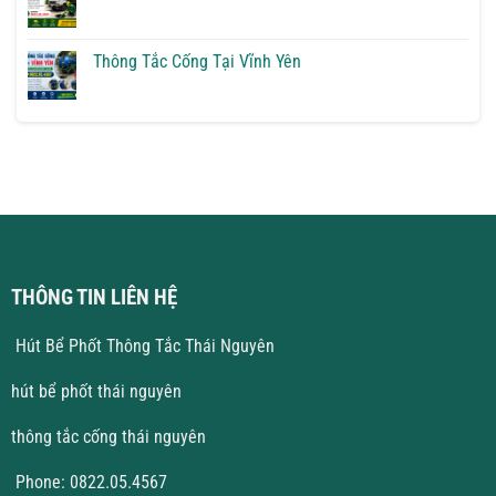
Yên
Thông
Không
Giải
Tắc
có
Pháp
Cống
bình
Triệt
Tại
luận
Thông Tắc Cống Tại Vĩnh Yên
Để
Hà
ở
Nội
Hút
Không
Giá
Bể
có
Rẻ
Phốt
bình
Tại
luận
Vĩnh
ở
Phúc
Thông
Giá
Tắc
Tốt
Cống
Tại
Vĩnh
Yên
THÔNG TIN LIÊN HỆ
Hút Bể Phốt Thông Tắc Thái Nguyên
hút bể phốt thái nguyên
thông tắc cống thái nguyên
Phone: 0822.05.4567