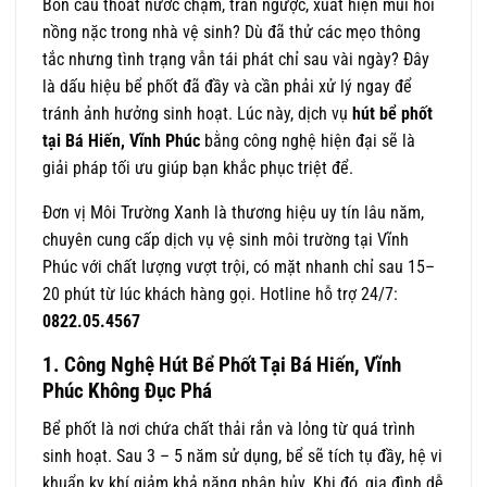
Bồn cầu thoát nước chậm, tràn ngược, xuất hiện mùi hôi
nồng nặc trong nhà vệ sinh? Dù đã thử các mẹo thông
tắc nhưng tình trạng vẫn tái phát chỉ sau vài ngày? Đây
là dấu hiệu bể phốt đã đầy và cần phải xử lý ngay để
tránh ảnh hưởng sinh hoạt. Lúc này, dịch vụ
hút bể phốt
tại Bá Hiến, Vĩnh Phúc
bằng công nghệ hiện đại sẽ là
giải pháp tối ưu giúp bạn khắc phục triệt để.
Đơn vị Môi Trường Xanh là thương hiệu uy tín lâu năm,
chuyên cung cấp dịch vụ vệ sinh môi trường tại Vĩnh
Phúc với chất lượng vượt trội, có mặt nhanh chỉ sau 15–
20 phút từ lúc khách hàng gọi. Hotline hỗ trợ 24/7:
0822.05.4567
1. Công Nghệ Hút Bể Phốt Tại Bá Hiến, Vĩnh
Phúc Không Đục Phá
Bể phốt là nơi chứa chất thải rắn và lỏng từ quá trình
sinh hoạt. Sau 3 – 5 năm sử dụng, bể sẽ tích tụ đầy, hệ vi
khuẩn kỵ khí giảm khả năng phân hủy. Khi đó, gia đình dễ