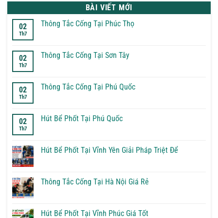
BÀI VIẾT MỚI
Thông Tắc Cống Tại Phúc Thọ
02
Th7
Không
có
bình
luận
Thông Tắc Cống Tại Sơn Tây
02
ở
Th7
Thông
Không
Tắc
có
Cống
bình
Tại
luận
Thông Tắc Cống Tại Phú Quốc
02
Phúc
ở
Th7
Thọ
Thông
Không
Tắc
có
Cống
bình
Tại
luận
Hút Bể Phốt Tại Phú Quốc
02
Sơn
ở
Th7
Tây
Thông
Không
Tắc
có
Cống
bình
Tại
luận
Hút Bể Phốt Tại Vĩnh Yên Giải Pháp Triệt Để
Phú
ở
Quốc
Hút
Không
Bể
có
Phốt
bình
Tại
luận
Thông Tắc Cống Tại Hà Nội Giá Rẻ
Phú
ở
Quốc
Hút
Không
Bể
có
Phốt
bình
Tại
luận
Hút Bể Phốt Tại Vĩnh Phúc Giá Tốt
Vĩnh
ở