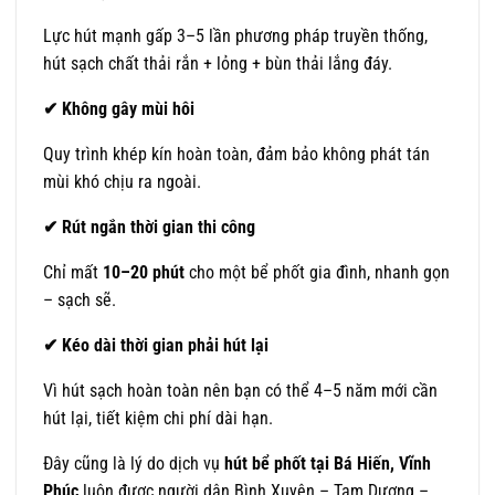
Lực hút mạnh gấp 3–5 lần phương pháp truyền thống,
hút sạch chất thải rắn + lỏng + bùn thải lắng đáy.
✔
Không gây mùi hôi
Quy trình khép kín hoàn toàn, đảm bảo không phát tán
mùi khó chịu ra ngoài.
✔
Rút ngắn thời gian thi công
Chỉ mất
10–20 phút
cho một bể phốt gia đình, nhanh gọn
– sạch sẽ.
✔
Kéo dài thời gian phải hút lại
Vì hút sạch hoàn toàn nên bạn có thể 4–5 năm mới cần
hút lại, tiết kiệm chi phí dài hạn.
Đây cũng là lý do dịch vụ
hút bể phốt tại Bá Hiến, Vĩnh
Phúc
luôn được người dân Bình Xuyên – Tam Dương –