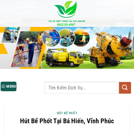
Bỏ
qua
nội
dung
MENU
HÚT BỂ PHỐT
Hút Bể Phốt Tại Bá Hiến, Vĩnh Phúc