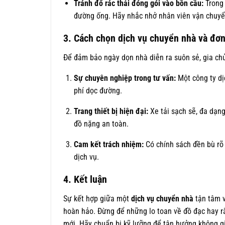
Tránh đổ rác thải đóng gói vào bồn cầu:
Trong 
đường ống. Hãy nhắc nhở nhân viên vận chuyển
3. Cách chọn dịch vụ chuyển nhà và đơn 
Để đảm bảo ngày dọn nhà diễn ra suôn sẻ, gia chủ 
Sự chuyên nghiệp trong tư vấn:
Một công ty dịc
phí dọc đường.
Trang thiết bị hiện đại:
Xe tải sạch sẽ, đa dạng
đồ nặng an toàn.
Cam kết trách nhiệm:
Có chính sách đền bù rõ 
dịch vụ.
4. Kết luận
Sự kết hợp giữa một
dịch vụ chuyển nhà
tận tâm v
hoàn hảo. Đừng để những lo toan về đồ đạc hay rắ
mới. Hãy chuẩn bị kỹ lưỡng để tận hưởng không gi