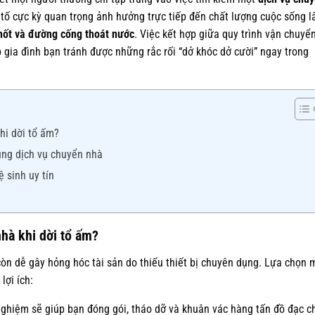
u tố cực kỳ quan trọng ảnh hưởng trực tiếp đến chất lượng cuộc sống l
hốt và đường cống thoát nước
. Việc kết hợp giữa quy trình vận chuyể
 gia đình bạn tránh được những rắc rối “dở khóc dở cười” ngay trong
hi dời tổ ấm?
ụng dịch vụ chuyển nhà
 sinh uy tín
hà khi dời tổ ấm?
òn dễ gây hỏng hóc tài sản do thiếu thiết bị chuyên dụng. Lựa chọn 
lợi ích:
ghiệm sẽ giúp bạn đóng gói, tháo dỡ và khuân vác hàng tấn đồ đạc c