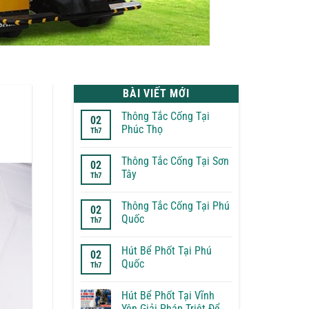
BÀI VIẾT MỚI
Thông Tắc Cống Tại
02
Phúc Thọ
Th7
Không
có
Thông Tắc Cống Tại Sơn
bình
02
luận
Tây
Th7
ở
Thông
Không
Tắc
có
Thông Tắc Cống Tại Phú
Cống
bình
02
Tại
luận
Quốc
Th7
Phúc
ở
Thọ
Thông
Không
Tắc
có
Hút Bể Phốt Tại Phú
Cống
bình
02
Tại
luận
Quốc
Th7
Sơn
ở
Tây
Thông
Không
Tắc
có
Hút Bể Phốt Tại Vĩnh
Cống
bình
Tại
luận
Yên Giải Pháp Triệt Để