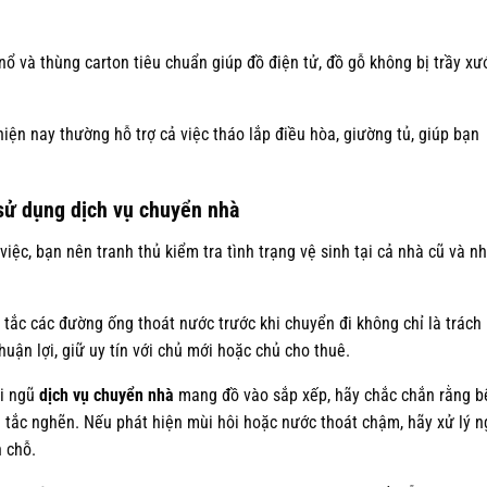
 và thùng carton tiêu chuẩn giúp đồ điện tử, đồ gỗ không bị trầy xư
iện nay thường hỗ trợ cả việc tháo lắp điều hòa, giường tủ, giúp bạn
 sử dụng dịch vụ chuyển nhà
iệc, bạn nên tranh thủ kiểm tra tình trạng vệ sinh tại cả nhà cũ và n
tắc các đường ống thoát nước trước khi chuyển đi không chỉ là trách
uận lợi, giữ uy tín với chủ mới hoặc chủ cho thuê.
ội ngũ
dịch vụ chuyển nhà
mang đồ vào sắp xếp, hãy chắc chắn rằng b
 tắc nghẽn. Nếu phát hiện mùi hôi hoặc nước thoát chậm, hãy xử lý n
n chỗ.