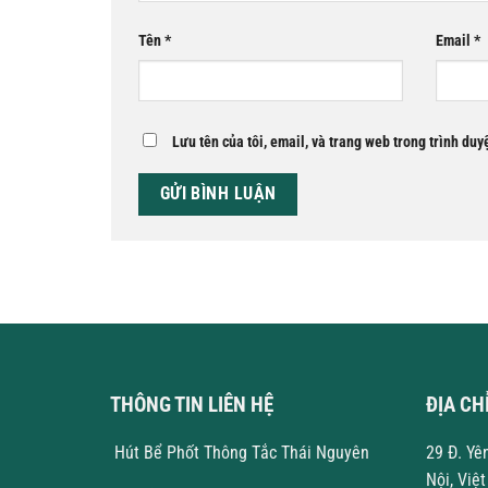
Tên
*
Email
*
Lưu tên của tôi, email, và trang web trong trình duyệ
THÔNG TIN LIÊN HỆ
ĐỊA CH
Hút Bể Phốt Thông Tắc Thái Nguyên
29 Đ. Yê
Nội, Việ