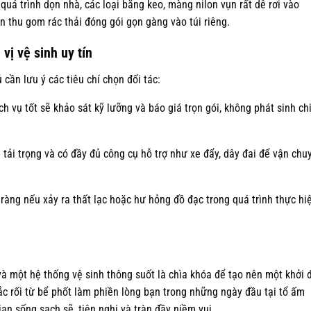
quá trình dọn nhà, các loại băng keo, màng nilon vụn rất dễ rơi vào
 thu gom rác thải đóng gói gọn gàng vào túi riêng.
vị vệ sinh uy tín
cần lưu ý các tiêu chí chọn đối tác:
h vụ tốt sẽ khảo sát kỹ lưỡng và báo giá trọn gói, không phát sinh ch
 tải trọng và có đầy đủ công cụ hỗ trợ như xe đẩy, dây đai để vận chu
ràng nếu xảy ra thất lạc hoặc hư hỏng đồ đạc trong quá trình thực hi
à một hệ thống vệ sinh thông suốt là chìa khóa để tạo nên một khởi 
c rối từ bể phốt làm phiền lòng bạn trong những ngày đầu tại tổ ấm
an sống sạch sẽ, tiện nghi và tràn đầy niềm vui.