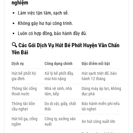
nghiệm
Làm việc tận tâm, sạch sẽ.
Không gây hư hại công trình.
Luôn có hợp đồng, bảo hành đầy đủ.
🔍
Các Gói Dịch Vụ Hút Bể Phốt Huyện Văn Chấn
Yên Bái
Dịch vụ
Công dụng chính
Đặc điểm nổi bật
Hút bể phốt hộ
Xử lý bể phốt đầy,
Hút sạch triệt để, bảo
gia đình
mùi hôi nặng
hành 12 tháng
Thông tắc cống
Nhà vệ sinh, nhà
Dùng máy áp lực, không
thoát nước
tắm, bếp
đục phá
Thông tắc bồn
Do dị vật, giấy, chất
Bảo hành miễn phí nếu
cầu nghẹt
thải
tái nghẹt
Hút hố ga, cống
Công ty, xưởng sản
Xe hút công suất lớn
ngầm
xuất