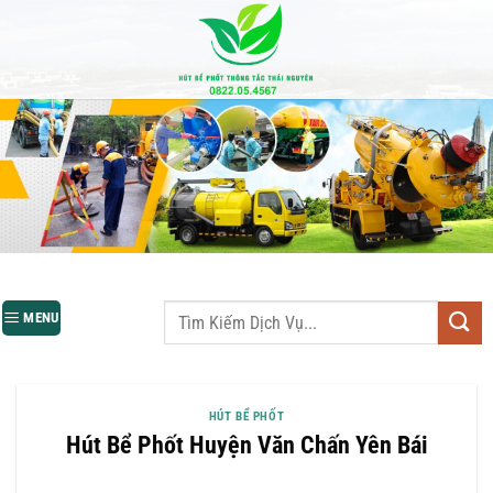
Bỏ
qua
nội
dung
MENU
HÚT BỂ PHỐT
Hút Bể Phốt Huyện Văn Chấn Yên Bái