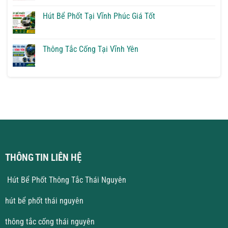
Bể
có
Phốt
bình
Tại
luận
Hút Bể Phốt Tại Vĩnh Phúc Giá Tốt
Vĩnh
ở
Yên
Thông
Không
Giải
Tắc
có
Pháp
Cống
bình
Triệt
Tại
luận
Thông Tắc Cống Tại Vĩnh Yên
Để
Hà
ở
Nội
Hút
Không
Giá
Bể
có
Rẻ
Phốt
bình
Tại
luận
Vĩnh
ở
Phúc
Thông
Giá
Tắc
Tốt
Cống
Tại
Vĩnh
Yên
THÔNG TIN LIÊN HỆ
Hút Bể Phốt Thông Tắc Thái Nguyên
hút bể phốt thái nguyên
thông tắc cống thái nguyên