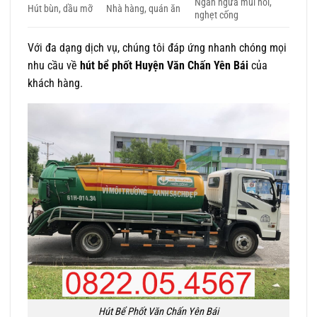
Ngăn ngừa mùi hôi,
Hút bùn, dầu mỡ
Nhà hàng, quán ăn
nghẹt cống
Với đa dạng dịch vụ, chúng tôi đáp ứng nhanh chóng mọi
nhu cầu về
hút bể phốt Huyện Văn Chấn Yên Bái
của
khách hàng.
Hút Bể Phốt Văn Chấn Yên Bái