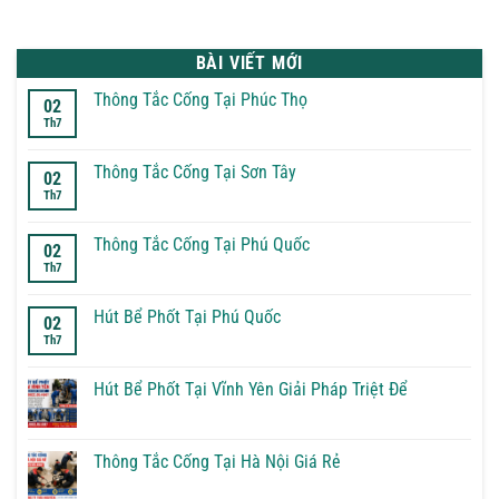
BÀI VIẾT MỚI
Thông Tắc Cống Tại Phúc Thọ
02
Th7
Không
có
bình
luận
Thông Tắc Cống Tại Sơn Tây
02
ở
Th7
Thông
Không
Tắc
có
Cống
bình
Tại
luận
Thông Tắc Cống Tại Phú Quốc
02
Phúc
ở
Th7
Thọ
Thông
Không
Tắc
có
Cống
bình
Tại
luận
Hút Bể Phốt Tại Phú Quốc
02
Sơn
ở
Th7
Tây
Thông
Không
Tắc
có
Cống
bình
Tại
luận
Hút Bể Phốt Tại Vĩnh Yên Giải Pháp Triệt Để
Phú
ở
Quốc
Hút
Không
Bể
có
Phốt
bình
Tại
luận
Thông Tắc Cống Tại Hà Nội Giá Rẻ
Phú
ở
Quốc
Hút
Không