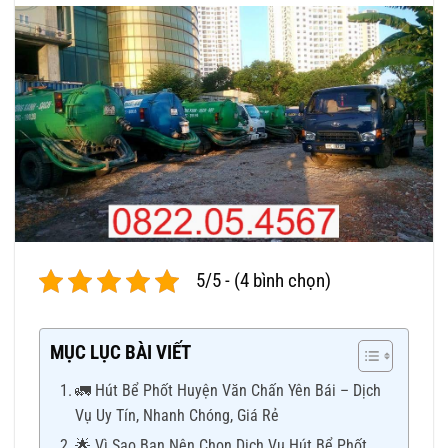
5/5 - (4 bình chọn)
MỤC LỤC BÀI VIẾT
🚛 Hút Bể Phốt Huyện Văn Chấn Yên Bái – Dịch
Vụ Uy Tín, Nhanh Chóng, Giá Rẻ
🌟 Vì Sao Bạn Nên Chọn Dịch Vụ Hút Bể Phốt