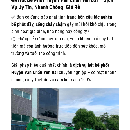
🚛
Hút Bể Phốt Huyện Văn Chấn Yên Bái – Dịch
Vụ Uy Tín, Nhanh Chóng, Giá Rẻ
✅ Bạn có đang gặp phải tình trạng
bồn cầu tắc nghẽn,
bể phốt đầy, cống chảy chậm
gây mùi hôi khó chịu trong
sinh hoạt gia đình, nhà hàng hay công ty?
👉 Đừng để sự cố này kéo dài, vì nó không chỉ gây bất
tiện mà còn ảnh hưởng trực tiếp đến sức khỏe, môi
trường và tuổi thọ công trình.
Giải pháp hiệu quả nhất chính là
dịch vụ hút bể phốt
Huyện Văn Chấn Yên Bái
chuyên nghiệp – có mặt nhanh
chóng, xử lý triệt để và cam kết sạch 100%.