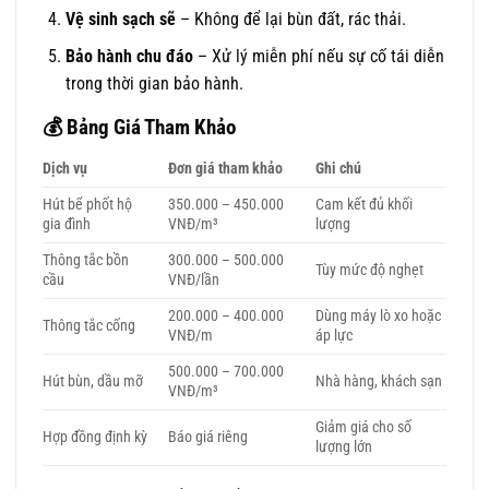
Vệ sinh sạch sẽ
– Không để lại bùn đất, rác thải.
Bảo hành chu đáo
– Xử lý miễn phí nếu sự cố tái diễn
trong thời gian bảo hành.
💰
Bảng Giá Tham Khảo
Dịch vụ
Đơn giá tham khảo
Ghi chú
Hút bể phốt hộ
350.000 – 450.000
Cam kết đủ khối
gia đình
VNĐ/m³
lượng
Thông tắc bồn
300.000 – 500.000
Tùy mức độ nghẹt
cầu
VNĐ/lần
200.000 – 400.000
Dùng máy lò xo hoặc
Thông tắc cống
VNĐ/m
áp lực
500.000 – 700.000
Hút bùn, dầu mỡ
Nhà hàng, khách sạn
VNĐ/m³
Giảm giá cho số
Hợp đồng định kỳ
Báo giá riêng
lượng lớn