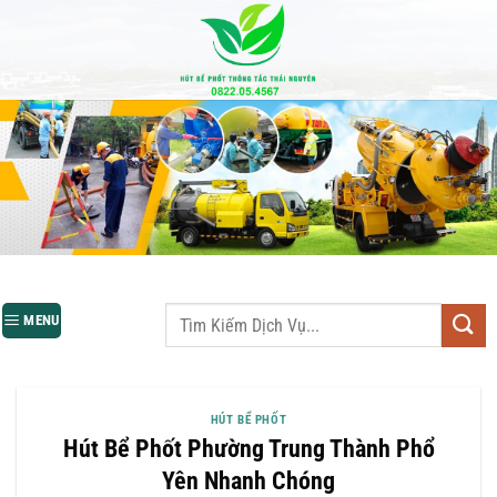
Bỏ
qua
nội
dung
MENU
HÚT BỂ PHỐT
Hút Bể Phốt Phường Trung Thành Phổ
Yên Nhanh Chóng