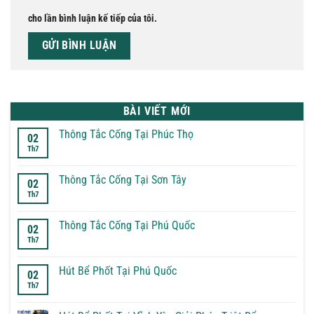
cho lần bình luận kế tiếp của tôi.
BÀI VIẾT MỚI
Thông Tắc Cống Tại Phúc Thọ
02
Th7
Không
có
bình
luận
Thông Tắc Cống Tại Sơn Tây
02
ở
Th7
Thông
Không
Tắc
có
Cống
bình
Tại
luận
Thông Tắc Cống Tại Phú Quốc
02
Phúc
ở
Th7
Thọ
Thông
Không
Tắc
có
Cống
bình
Tại
luận
Hút Bể Phốt Tại Phú Quốc
02
Sơn
ở
Th7
Tây
Thông
Không
Tắc
có
Cống
bình
Tại
luận