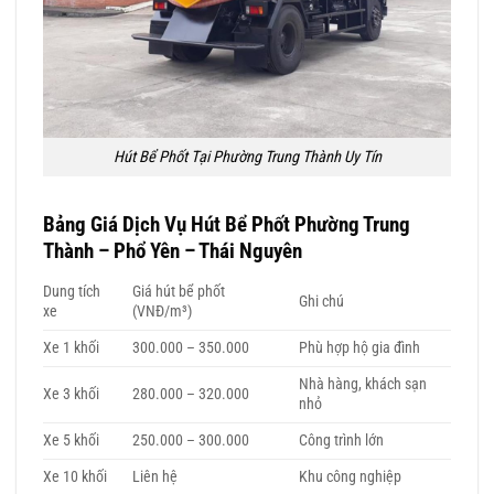
Hút Bể Phốt Tại Phường Trung Thành Uy Tín
Bảng Giá Dịch Vụ
Hút Bể Phốt Phường Trung
Thành
– Phổ Yên – Thái Nguyên
Dung tích
Giá hút bể phốt
Ghi chú
xe
(VNĐ/m³)
Xe 1 khối
300.000 – 350.000
Phù hợp hộ gia đình
Nhà hàng, khách sạn
Xe 3 khối
280.000 – 320.000
nhỏ
Xe 5 khối
250.000 – 300.000
Công trình lớn
Xe 10 khối
Liên hệ
Khu công nghiệp