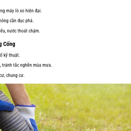
ng máy lò xo hiện đại.
không cần đục phá.
 yếu, nước thoát chậm.
g Cống
ố kỹ thuật.
t, tránh tắc nghẽn mùa mưa.
cư, chung cư.