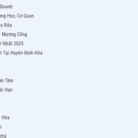
h Doanh
ờng Học, Cơ Quan
ậu Rửa
 – Mương Cống
i Nhất 2025
t Tại Huyện Định Hóa
Tận Tâm
ài Hạn
a
h Hóa
p
 phá