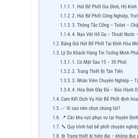
1. Hút Bể Phốt Gia Đình, Hộ Kin
2. Hút Bể Phốt Công Nghiệp, Trư
3. Thông Tắc Cống – Toilet – Ch
4. Nạo Vét Hố Ga – Thoát Nước
Bảng Giá Hút Bể Phốt Tại Định Hóa Mớ
Lý Do Khách Hàng Tin Tưởng Minh Phá
1. Có Mặt Sau 15 – 30 Phút
2. Trang Thiết Bị Tân Tiến
3. Nhân Viên Chuyên Nghiệp – 
4. Hóa Đơn Đầy Đủ – Bảo Hành D
Cam Kết Dịch Vụ Hút Bể Phốt định hó
✅ Vì sao nên chọn chúng tôi?
📍 Các khu vực phục vụ tại Huyện Địn
🔧 Quy trình hút bể phốt chuyên nghiệ
⚙️ Trang thiết bị hiện đại – không đục