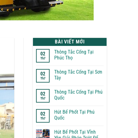
BÀI VIẾT MỚI
Thông Tắc Cống Tại
02
Phúc Thọ
Th7
Không
có
Thông Tắc Cống Tại Sơn
bình
02
luận
Tây
Th7
ở
Thông
Không
Tắc
có
Thông Tắc Cống Tại Phú
Cống
bình
02
Tại
luận
Quốc
Th7
Phúc
ở
Thọ
Thông
Không
Tắc
có
Hút Bể Phốt Tại Phú
Cống
bình
02
Tại
luận
Quốc
Th7
Sơn
ở
Tây
Thông
Không
Tắc
có
Hút Bể Phốt Tại Vĩnh
Cống
bình
Tại
luận
Yên Giải Pháp Triệt Để