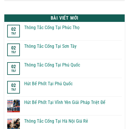
BÀI VIẾT MỚI
Thông Tắc Cống Tại Phúc Thọ
02
Th7
Không
có
bình
luận
Thông Tắc Cống Tại Sơn Tây
02
ở
Th7
Thông
Không
Tắc
có
Cống
bình
Tại
luận
Thông Tắc Cống Tại Phú Quốc
02
Phúc
ở
Th7
Thọ
Thông
Không
Tắc
có
Cống
bình
Tại
luận
Hút Bể Phốt Tại Phú Quốc
02
Sơn
ở
Th7
Tây
Thông
Không
Tắc
có
Cống
bình
Tại
luận
Hút Bể Phốt Tại Vĩnh Yên Giải Pháp Triệt Để
Phú
ở
Quốc
Hút
Không
Bể
có
Phốt
bình
Tại
luận
Thông Tắc Cống Tại Hà Nội Giá Rẻ
Phú
ở
Quốc
Hút
Không