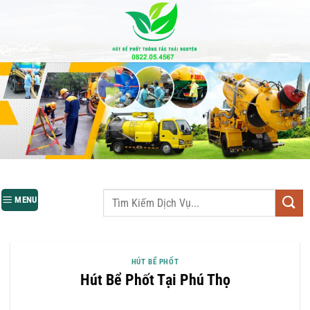
Bỏ
qua
nội
dung
MENU
HÚT BỂ PHỐT
Hút Bể Phốt Tại Phú Thọ