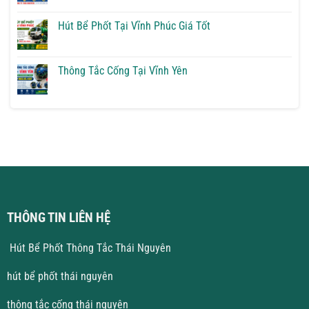
Bể
có
Phốt
bình
Tại
luận
Hút Bể Phốt Tại Vĩnh Phúc Giá Tốt
Vĩnh
ở
Yên
Thông
Không
Giải
Tắc
có
Pháp
Cống
bình
Triệt
Tại
luận
Thông Tắc Cống Tại Vĩnh Yên
Để
Hà
ở
Nội
Hút
Không
Giá
Bể
có
Rẻ
Phốt
bình
Tại
luận
Vĩnh
ở
Phúc
Thông
Giá
Tắc
Tốt
Cống
Tại
Vĩnh
Yên
THÔNG TIN LIÊN HỆ
Hút Bể Phốt Thông Tắc Thái Nguyên
hút bể phốt thái nguyên
thông tắc cống thái nguyên