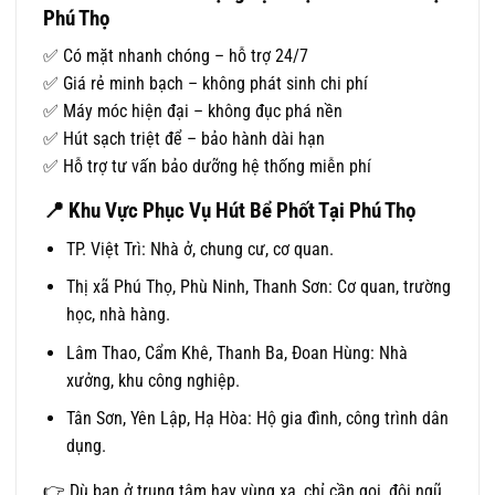
Phú Thọ
✅ Có mặt nhanh chóng – hỗ trợ 24/7
✅ Giá rẻ minh bạch – không phát sinh chi phí
✅ Máy móc hiện đại – không đục phá nền
✅ Hút sạch triệt để – bảo hành dài hạn
✅ Hỗ trợ tư vấn bảo dưỡng hệ thống miễn phí
📍
Khu Vực Phục Vụ Hút Bể Phốt Tại Phú Thọ
TP. Việt Trì: Nhà ở, chung cư, cơ quan.
Thị xã Phú Thọ, Phù Ninh, Thanh Sơn: Cơ quan, trường
học, nhà hàng.
Lâm Thao, Cẩm Khê, Thanh Ba, Đoan Hùng: Nhà
xưởng, khu công nghiệp.
Tân Sơn, Yên Lập, Hạ Hòa: Hộ gia đình, công trình dân
dụng.
👉 Dù bạn ở trung tâm hay vùng xa, chỉ cần gọi, đội ngũ