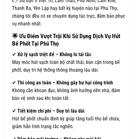
👉 Dù bạn ở Việt Trì, Lâm Thao, Phù Ninh, Cẩm Khê,
Thanh Ba, Yên Lập hay bất kỳ huyện nào tại Phú Thọ,
chúng tôi đều có xe chuyên dụng túc trực, đảm bảo phục
vụ nhanh nhất.
🌟
Ưu Điểm Vượt Trội Khi Sử Dụng Dịch Vụ Hút
Bể Phốt Tại Phú Thọ
✔
Xử lý sạch triệt để – Không lo tái tắc
Máy móc hút sạch toàn bộ chất thải, bùn cặn trong bể
phốt, duy trì hệ thống thông thoáng lâu dài.
✔
Thi công an toàn – Không gây hư hại công trình
Không cần khoan đục, không ảnh hưởng nền nhà, đảm
bảo vệ sinh sau khi hoàn tất.
✔
Tiết kiệm chi phí – Duy trì lâu dài
Hút bể phốt chuẩn định kỳ giúp tăng tuổi thọ bể chứa,
giảm hẳn tình trạng tắc nghẽn.