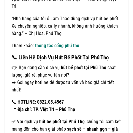
Trì.
“Nhà hàng của tôi ở Lâm Thao dùng dịch vụ hút bể phốt.
Xe chuyên nghiệp, xử lý nhanh, không ảnh hưởng khách
hàng.” – Chị Hoa, Phú Thọ.
Tham khảo:
thông tắc cống phú thọ
📞
Liên Hệ Dịch Vụ Hút Bể Phốt Tại Phú Thọ
👉 Bạn đang cần dịch vụ
hút bể phốt tại Phú Thọ
chất
lượng, giá rẻ, phục vụ tận nơi?
➡️ Gọi ngay hotline để được tư vấn và báo giá chi tiết
nhất!
📞
HOTLINE: 0822.05.4567
📍
Địa chỉ: TP. Việt Trì – Phú Thọ
✅ Với dịch vụ
hút bể phốt tại Phú Thọ
, chúng tôi cam kết
mang đến cho bạn giải pháp
sạch sẽ – nhanh gọn – giá