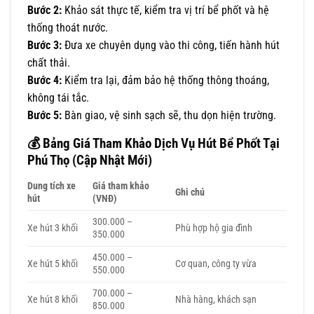
Bước 2:
Khảo sát thực tế, kiểm tra vị trí bể phốt và hệ
thống thoát nước.
Bước 3:
Đưa xe chuyên dụng vào thi công, tiến hành hút
chất thải.
Bước 4:
Kiểm tra lại, đảm bảo hệ thống thông thoáng,
không tái tắc.
Bước 5:
Bàn giao, vệ sinh sạch sẽ, thu dọn hiện trường.
💰
Bảng Giá Tham Khảo Dịch Vụ Hút Bể Phốt Tại
Phú Thọ (Cập Nhật Mới)
Dung tích xe
Giá tham khảo
Ghi chú
hút
(VNĐ)
300.000 –
Xe hút 3 khối
Phù hợp hộ gia đình
350.000
450.000 –
Xe hút 5 khối
Cơ quan, công ty vừa
550.000
700.000 –
Xe hút 8 khối
Nhà hàng, khách sạn
850.000