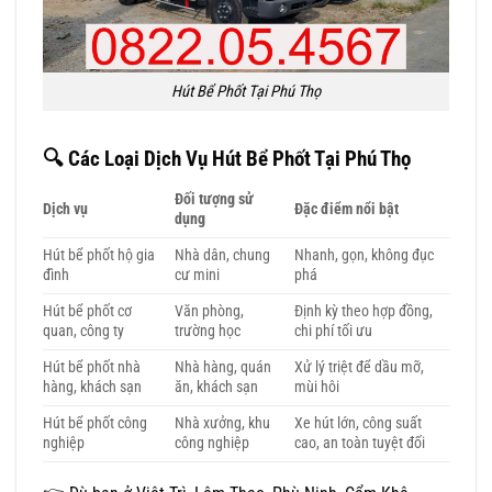
Hút Bể Phốt Tại Phú Thọ
🔍
Các Loại Dịch Vụ Hút Bể Phốt Tại Phú Thọ
Đối tượng sử
Dịch vụ
Đặc điểm nổi bật
dụng
Hút bể phốt hộ gia
Nhà dân, chung
Nhanh, gọn, không đục
đình
cư mini
phá
Hút bể phốt cơ
Văn phòng,
Định kỳ theo hợp đồng,
quan, công ty
trường học
chi phí tối ưu
Hút bể phốt nhà
Nhà hàng, quán
Xử lý triệt để dầu mỡ,
hàng, khách sạn
ăn, khách sạn
mùi hôi
Hút bể phốt công
Nhà xưởng, khu
Xe hút lớn, công suất
nghiệp
công nghiệp
cao, an toàn tuyệt đối