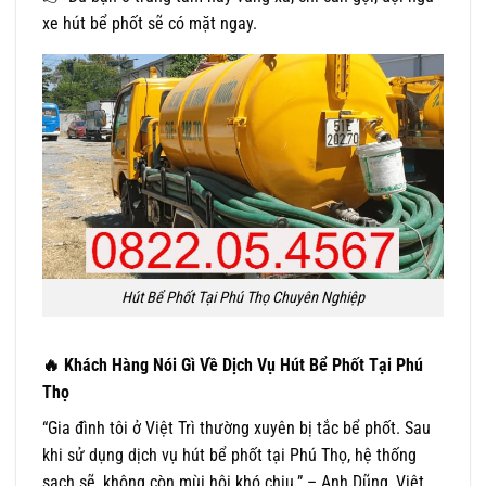
xe hút bể phốt sẽ có mặt ngay.
Hút Bể Phốt Tại Phú Thọ Chuyên Nghiệp
🔥
Khách Hàng Nói Gì Về Dịch Vụ Hút Bể Phốt Tại Phú
Thọ
“Gia đình tôi ở Việt Trì thường xuyên bị tắc bể phốt. Sau
khi sử dụng dịch vụ hút bể phốt tại Phú Thọ, hệ thống
sạch sẽ, không còn mùi hôi khó chịu.” – Anh Dũng, Việt