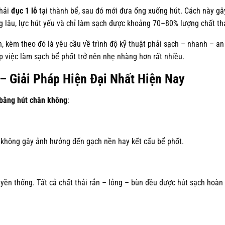
phải
đục 1 lỗ
tại thành bể, sau đó mới đưa ống xuống hút. Cách này gâ
ông lâu, lực hút yếu và chỉ làm sạch được khoảng 70–80% lượng chất th
 kèm theo đó là yêu cầu về trình độ kỹ thuật phải sạch – nhanh – an
úp việc làm sạch bể phốt trở nên nhẹ nhàng hơn rất nhiều.
– Giải Pháp Hiện Đại Nhất Hiện Nay
 bằng hút chân không
:
 không gây ảnh hưởng đến gạch nền hay kết cấu bể phốt.
yền thống. Tất cả chất thải rắn – lỏng – bùn đều được hút sạch hoàn