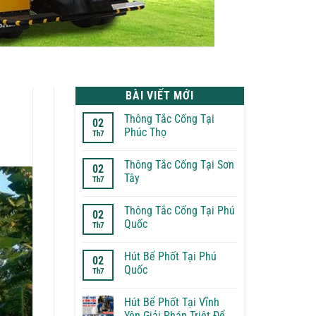
BÀI VIẾT MỚI
Thông Tắc Cống Tại
02
Phúc Thọ
Th7
Không
có
Thông Tắc Cống Tại Sơn
bình
02
luận
Tây
Th7
ở
Thông
Không
Tắc
có
Thông Tắc Cống Tại Phú
Cống
bình
02
Tại
luận
Quốc
Th7
Phúc
ở
Thọ
Thông
Không
Tắc
có
Hút Bể Phốt Tại Phú
Cống
bình
02
Tại
luận
Quốc
Th7
Sơn
ở
Tây
Thông
Không
Tắc
có
Hút Bể Phốt Tại Vĩnh
Cống
bình
Tại
luận
Yên Giải Pháp Triệt Để