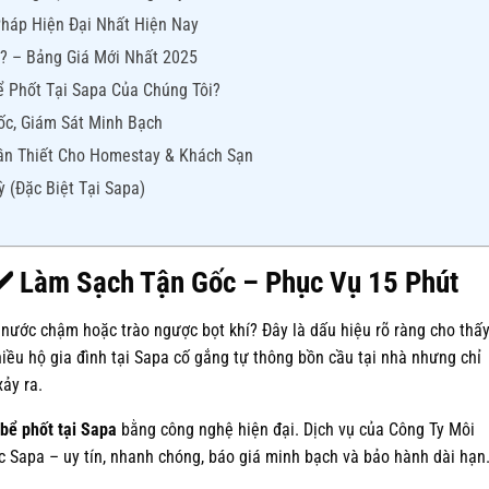
Pháp Hiện Đại Nhất Hiện Nay
u? – Bảng Giá Mới Nhất 2025
ể Phốt Tại Sapa Của Chúng Tôi?
ốc, Giám Sát Minh Bạch
Cần Thiết Cho Homestay & Khách Sạn
ỳ (Đặc Biệt Tại Sapa)
✔️ Làm Sạch Tận Gốc – Phục Vụ 15 Phút
 nước chậm hoặc trào ngược bọt khí? Đây là dấu hiệu rõ ràng cho thấ
iều hộ gia đình tại Sapa cố gắng tự thông bồn cầu tại nhà nhưng chỉ
xảy ra.
 bể phốt tại Sapa
bằng công nghệ hiện đại. Dịch vụ của Công Ty Môi
 Sapa – uy tín, nhanh chóng, báo giá minh bạch và bảo hành dài hạn