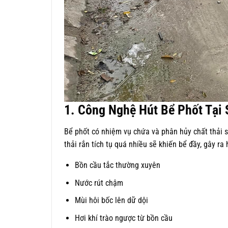
1. Công Nghệ Hút Bể Phốt Tại
Bể phốt có nhiệm vụ chứa và phân hủy chất thải s
thải rắn tích tụ quá nhiều sẽ khiến bể đầy, gây ra
Bồn cầu tắc thường xuyên
Nước rút chậm
Mùi hôi bốc lên dữ dội
Hơi khí trào ngược từ bồn cầu