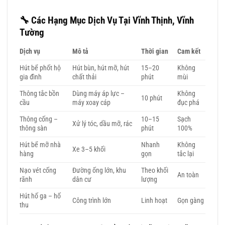
🔧 Các Hạng Mục Dịch Vụ Tại Vĩnh Thịnh, Vĩnh
Tường
Dịch vụ
Mô tả
Thời gian
Cam kết
Hút bể phốt hộ
Hút bùn, hút mỡ, hút
15–20
Không
gia đình
chất thải
phút
mùi
Thông tắc bồn
Dùng máy áp lực –
Không
10 phút
cầu
máy xoay cáp
đục phá
Thông cống –
10–15
Sạch
Xử lý tóc, dầu mỡ, rác
thông sàn
phút
100%
Hút bể mỡ nhà
Nhanh
Không
Xe 3–5 khối
hàng
gọn
tắc lại
Nạo vét cống
Đường ống lớn, khu
Theo khối
An toàn
rãnh
dân cư
lượng
Hút hố ga – hố
Công trình lớn
Linh hoạt
Gọn gàng
thu