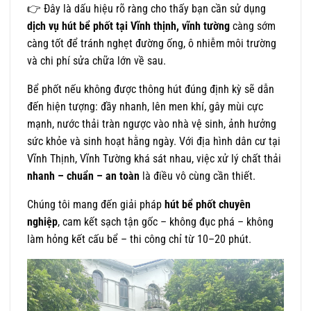
👉 Đây là dấu hiệu rõ ràng cho thấy bạn cần sử dụng
dịch vụ hút bể phốt tại Vĩnh thịnh, vĩnh tường
càng sớm
càng tốt để tránh nghẹt đường ống, ô nhiễm môi trường
và chi phí sửa chữa lớn về sau.
Bể phốt nếu không được thông hút đúng định kỳ sẽ dẫn
đến hiện tượng: đầy nhanh, lên men khí, gây mùi cực
mạnh, nước thải tràn ngược vào nhà vệ sinh, ảnh hưởng
sức khỏe và sinh hoạt hằng ngày. Với địa hình dân cư tại
Vĩnh Thịnh, Vĩnh Tường khá sát nhau, việc xử lý chất thải
nhanh – chuẩn – an toàn
là điều vô cùng cần thiết.
Chúng tôi mang đến giải pháp
hút bể phốt chuyên
nghiệp
, cam kết sạch tận gốc – không đục phá – không
làm hỏng kết cấu bể – thi công chỉ từ 10–20 phút.