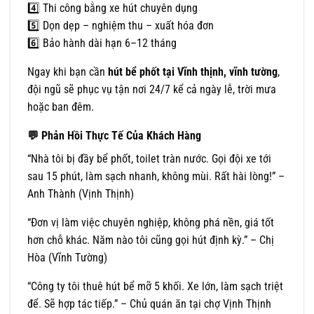
4️⃣ Thi công bằng xe hút chuyên dụng
5️⃣ Dọn dẹp – nghiệm thu – xuất hóa đơn
6️⃣ Bảo hành dài hạn 6–12 tháng
Ngay khi bạn cần
hút bể phốt tại Vĩnh thịnh, vĩnh tường
,
đội ngũ sẽ phục vụ tận nơi 24/7 kể cả ngày lễ, trời mưa
hoặc ban đêm.
💬 Phản Hồi Thực Tế Của Khách Hàng
“Nhà tôi bị đầy bể phốt, toilet tràn nước. Gọi đội xe tới
sau 15 phút, làm sạch nhanh, không mùi. Rất hài lòng!” –
Anh Thành (Vịnh Thịnh)
“Đơn vị làm việc chuyên nghiệp, không phá nền, giá tốt
hơn chỗ khác. Năm nào tôi cũng gọi hút định kỳ.” – Chị
Hòa (Vĩnh Tường)
“Công ty tôi thuê hút bể mỡ 5 khối. Xe lớn, làm sạch triệt
để. Sẽ hợp tác tiếp.” – Chủ quán ăn tại chợ Vịnh Thịnh