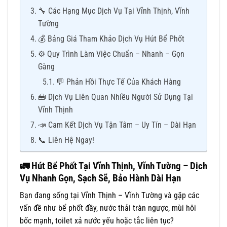
🔧 Các Hạng Mục Dịch Vụ Tại Vĩnh Thịnh, Vĩnh
Tường
💰 Bảng Giá Tham Khảo Dịch Vụ Hút Bể Phốt
⚙️ Quy Trình Làm Việc Chuẩn – Nhanh – Gọn
Gàng
💬 Phản Hồi Thực Tế Của Khách Hàng
🧰 Dịch Vụ Liên Quan Nhiều Người Sử Dụng Tại
Vĩnh Thịnh
📣 Cam Kết Dịch Vụ Tận Tâm – Uy Tín – Dài Hạn
📞 Liên Hệ Ngay!
🚛 Hút Bể Phốt Tại Vĩnh Thịnh, Vĩnh Tường – Dịch
Vụ Nhanh Gọn, Sạch Sẽ, Bảo Hành Dài Hạn
Bạn đang sống tại Vĩnh Thịnh – Vĩnh Tường và gặp các
vấn đề như bể phốt đầy, nước thải tràn ngược, mùi hôi
bốc mạnh, toilet xả nước yếu hoặc tắc liên tục?