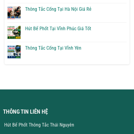
Bể
có
Phốt
bình
Tại
luận
Thông Tắc Cống Tại Hà Nội Giá Rẻ
Phú
ở
Quốc
Hút
Không
Bể
có
Phốt
bình
Tại
luận
Hút Bể Phốt Tại Vĩnh Phúc Giá Tốt
Vĩnh
ở
Yên
Thông
Không
Giải
Tắc
có
Pháp
Cống
bình
Triệt
Tại
luận
Thông Tắc Cống Tại Vĩnh Yên
Để
Hà
ở
Nội
Hút
Không
Giá
Bể
có
Rẻ
Phốt
bình
Tại
luận
Vĩnh
ở
Phúc
Thông
Giá
Tắc
Tốt
Cống
Tại
Vĩnh
Yên
THÔNG TIN LIÊN HỆ
Hút Bể Phốt Thông Tắc Thái Nguyên