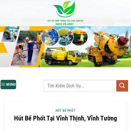
Bỏ
qua
nội
dung
MENU
HÚT BỂ PHỐT
Hút Bể Phốt Tại Vĩnh Thịnh, Vĩnh Tường