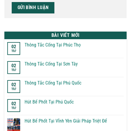
BÀI VIẾT MỚI
Thông Tắc Cống Tại Phúc Thọ
02
Th7
Không
có
bình
luận
Thông Tắc Cống Tại Sơn Tây
02
ở
Th7
Thông
Không
Tắc
có
Cống
bình
Tại
luận
Thông Tắc Cống Tại Phú Quốc
02
Phúc
ở
Th7
Thọ
Thông
Không
Tắc
có
Cống
bình
Tại
luận
Hút Bể Phốt Tại Phú Quốc
02
Sơn
ở
Th7
Tây
Thông
Không
Tắc
có
Cống
bình
Tại
luận
Hút Bể Phốt Tại Vĩnh Yên Giải Pháp Triệt Để
Phú
ở
Quốc
Hút
Không