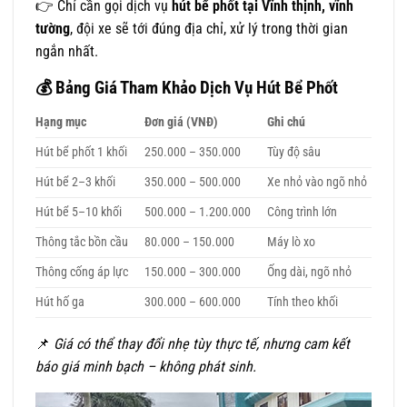
👉 Chỉ cần gọi dịch vụ
hút bể phốt tại Vĩnh thịnh, vĩnh
tường
, đội xe sẽ tới đúng địa chỉ, xử lý trong thời gian
ngắn nhất.
💰 Bảng Giá Tham Khảo Dịch Vụ Hút Bể Phốt
Hạng mục
Đơn giá (VNĐ)
Ghi chú
Hút bể phốt 1 khối
250.000 – 350.000
Tùy độ sâu
Hút bể 2–3 khối
350.000 – 500.000
Xe nhỏ vào ngõ nhỏ
Hút bể 5–10 khối
500.000 – 1.200.000
Công trình lớn
Thông tắc bồn cầu
80.000 – 150.000
Máy lò xo
Thông cống áp lực
150.000 – 300.000
Ống dài, ngõ nhỏ
Hút hố ga
300.000 – 600.000
Tính theo khối
📌
Giá có thể thay đổi nhẹ tùy thực tế, nhưng cam kết
báo giá minh bạch – không phát sinh.