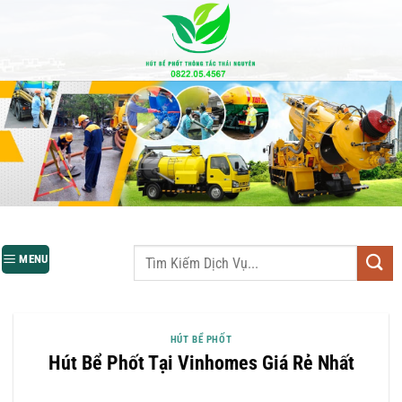
Bỏ
qua
nội
dung
MENU
HÚT BỂ PHỐT
Hút Bể Phốt Tại Vinhomes Giá Rẻ Nhất