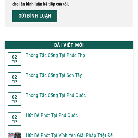
cho lần bình luận kế tiếp của tôi.
BÀI VIẾT MỚI
Thông Tắc Cống Tại Phúc Thọ
02
Th7
Không
có
bình
luận
Thông Tắc Cống Tại Sơn Tây
02
ở
Th7
Thông
Không
Tắc
có
Cống
bình
Tại
luận
Thông Tắc Cống Tại Phú Quốc
02
Phúc
ở
Th7
Thọ
Thông
Không
Tắc
có
Cống
bình
Tại
luận
Hút Bể Phốt Tại Phú Quốc
02
Sơn
ở
Th7
Tây
Thông
Không
Tắc
có
Cống
bình
Tại
luận
Hút Bể Phốt Tại Vĩnh Yên Giải Pháp Triệt Để