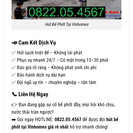
Hút Bể Phốt Tại Vinhomes
📣
Cam Kết Dịch Vụ
✅ Hút sạch triệt để – Không tái phát
✅ Phục vụ nhanh 24/7 – Có mặt trong 15–30 phút
✅ Báo giá rõ ràng – Không phát sinh chi phí
✅ Bảo hành dịch vụ dài hạn
✅ Đội ngũ uy tín – chuyên nghiệp – tận tâm
📞
Liên Hệ Ngay
👉 Bạn đang gặp sự cố bể phốt đầy, mùi hôi khó chịu,
nước thải tràn ngược?
➡️ Gọi ngay HOTLINE:
0822.05.4567
để được đội
hút bể
phốt tại Vinhomes giá rẻ nhất
hỗ trợ nhanh chóng!