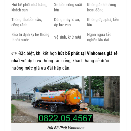
Hút bể phốt nhà hàng,
Xe bồn công suất
Không ảnh hưởng
khách sạn
lớn
hoạt động
Thông tắc bồn cầu,
Dùng máy lò xo,
Không đục phá, bền
cống rãnh
áp lực cao
lâu
Bảo trì định kỳ hệ thống
Ngăn ngừa tắc
Vệ sinh, khử mùi
thoát nước
nghẽn lâu dài
👉 Đặc biệt, khi kết hợp
hút bể phốt tại Vinhomes giá rẻ
nhất
với dịch vụ thông tắc cống, khách hàng sẽ được
hưởng mức giá ưu đãi hấp dẫn.
Hút Bể Phốt Vinhomes