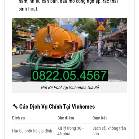
năm, nhiều cặn bẩn, dầu mỡ công nghiệp, rác thải
sinh hoạt.
Hút Bể Phốt Tại Vinhomes Giá Rẻ
🔧
Các Dịch Vụ Chính Tại Vinhomes
Dịch vụ
Đặc điểm
Cam kết
Xử lý trong 30–
Sạch sẽ, không tràn
Hút bể phốt hộ gia đình
45 phút
bẩn