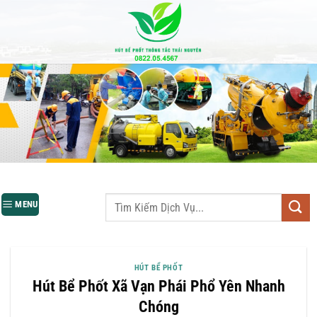
Bỏ
qua
nội
dung
MENU
HÚT BỂ PHỐT
Hút Bể Phốt Xã Vạn Phái Phổ Yên Nhanh
Chóng