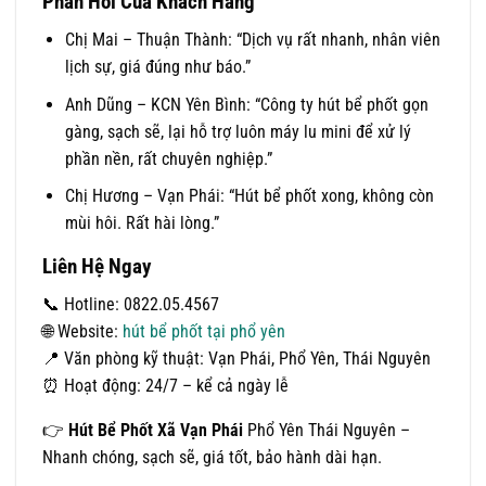
Phản Hồi Của Khách Hàng
Chị Mai – Thuận Thành: “Dịch vụ rất nhanh, nhân viên
lịch sự, giá đúng như báo.”
Anh Dũng – KCN Yên Bình: “Công ty hút bể phốt gọn
gàng, sạch sẽ, lại hỗ trợ luôn máy lu mini để xử lý
phần nền, rất chuyên nghiệp.”
Chị Hương – Vạn Phái: “Hút bể phốt xong, không còn
mùi hôi. Rất hài lòng.”
Liên Hệ Ngay
📞 Hotline: 0822.05.4567
🌐 Website:
hút bể phốt tại phổ yên
📍 Văn phòng kỹ thuật: Vạn Phái, Phổ Yên, Thái Nguyên
⏰ Hoạt động: 24/7 – kể cả ngày lễ
👉
Hút Bể Phốt Xã Vạn Phái
Phổ Yên Thái Nguyên –
Nhanh chóng, sạch sẽ, giá tốt, bảo hành dài hạn.