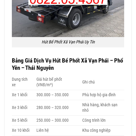
Hút Bể Phốt Xã Vạn Phái Uy Tín
Bảng Giá Dịch Vụ
Hút Bể Phốt Xã Vạn Phái
– Phổ
Yên – Thái Nguyên
Dung tích
Giá hút bể phốt
Ghi chú
xe
(VNĐ/m³)
Xe 1 khối
300.000 – 350.000
Phù hợp hộ gia đình
Nhà hàng, khách sạn
Xe 3 khối
280.000 – 320.000
nhỏ
Xe 5 khối
250.000 – 300.000
Công trình lớn
Xe 10 khối
Liên hệ
Khu công nghiệp