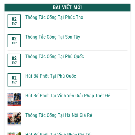
BÀI VIẾT MỚI
Thông Tắc Cống Tại Phúc Thọ
02
Th7
Không
có
bình
luận
Thông Tắc Cống Tại Sơn Tây
02
ở
Th7
Thông
Không
Tắc
có
Cống
bình
Tại
luận
Thông Tắc Cống Tại Phú Quốc
02
Phúc
ở
Th7
Thọ
Thông
Không
Tắc
có
Cống
bình
Tại
luận
Hút Bể Phốt Tại Phú Quốc
02
Sơn
ở
Th7
Tây
Thông
Không
Tắc
có
Cống
bình
Tại
luận
Hút Bể Phốt Tại Vĩnh Yên Giải Pháp Triệt Để
Phú
ở
Quốc
Hút
Không
Bể
có
Phốt
bình
Tại
luận
Thông Tắc Cống Tại Hà Nội Giá Rẻ
Phú
ở
Quốc
Hút
Không
Bể
có
Phốt
bình
Tại
luận
Hút Bể Phốt Tại Vĩnh Phúc Giá Tốt