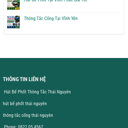
Vĩnh
ở
Yên
Thông
Không
Giải
Tắc
có
Pháp
Cống
bình
Triệt
Tại
luận
Thông Tắc Cống Tại Vĩnh Yên
Để
Hà
ở
Nội
Hút
Không
Giá
Bể
có
Rẻ
Phốt
bình
Tại
luận
Vĩnh
ở
Phúc
Thông
Giá
Tắc
Tốt
Cống
Tại
Vĩnh
Yên
THÔNG TIN LIÊN HỆ
Hút Bể Phốt Thông Tắc Thái Nguyên
hút bể phốt thái nguyên
thông tắc cống thái nguyên
Phone: 0822.05.4567