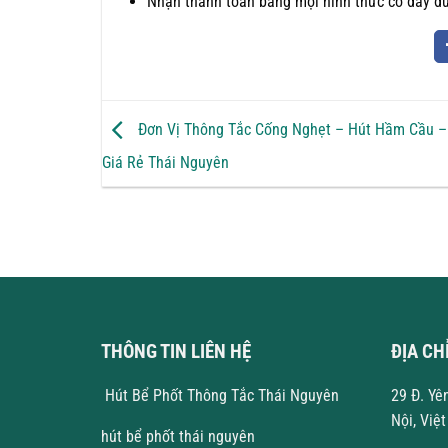
Nhận thanh toán bằng mọi hình thức có đầy đủ 
Đơn Vị Thông Tắc Cống Nghẹt – Hút Hầm Cầu – 
Giá Rẻ Thái Nguyên
THÔNG TIN LIÊN HỆ
ĐỊA CH
Hút Bể Phốt Thông Tắc Thái Nguyên
29 Đ. Yê
Nội, Việ
hút bể phốt thái nguyên