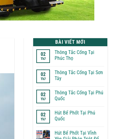
BÀI VIẾT MỚI
Thông Tắc Cống Tại
02
Phúc Thọ
Th7
Không
có
Thông Tắc Cống Tại Sơn
bình
02
luận
Tây
Th7
ở
Thông
Không
Tắc
có
Thông Tắc Cống Tại Phú
Cống
bình
02
Tại
luận
Quốc
Th7
Phúc
ở
Thọ
Thông
Không
Tắc
có
Hút Bể Phốt Tại Phú
Cống
bình
02
Tại
luận
Quốc
Th7
Sơn
ở
Tây
Thông
Không
Tắc
có
Hút Bể Phốt Tại Vĩnh
Cống
bình
Tại
luận
Yên Giải Pháp Triệt Để