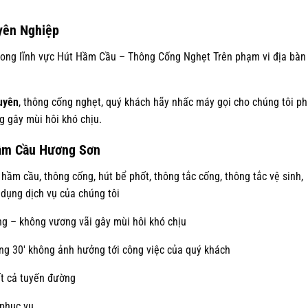
yên Nghiệp
rong lĩnh vực Hút Hầm Cầu – Thông Cống Nghẹt Trên phạm vi địa bàn
uyên
, thông cống nghẹt, quý khách hãy nhấc máy gọi cho chúng tôi p
g gây mùi hôi khó chịu.
Hầm Cầu Hương Sơn
hầm cầu, thông cống, hút bể phốt, thông tắc cống, thông tắc vệ sinh,
dụng dịch vụ của chúng tôi
g – không vương vãi gây mùi hôi khó chịu
ng 30′ không ảnh hưởng tới công việc của quý khách
ất cả tuyến đường
 phục vụ