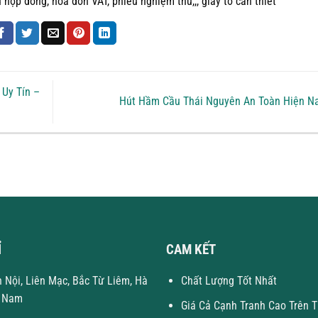
hợp đồng, hóa đơn VAT, phiếu nghiệm thu,,, giấy tờ cần thiết
Uy Tín –
Hút Hầm Cầu Thái Nguyên An Toàn Hiện N
Ỉ
CAM KẾT
n Nội, Liên Mạc, Bắc Từ Liêm, Hà
Chất Lượng Tốt Nhất
t Nam
Giá Cả Cạnh Tranh Cao Trên T