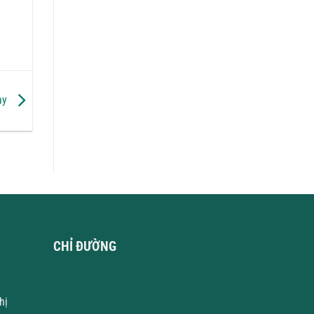
ay
CHỈ ĐƯỜNG
hị