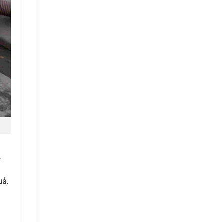
.
uả.