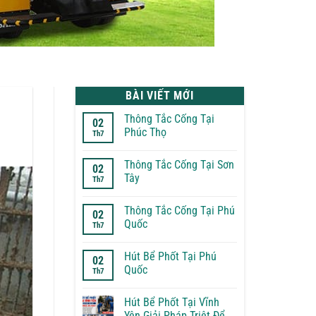
BÀI VIẾT MỚI
Thông Tắc Cống Tại
02
Phúc Thọ
Th7
Không
có
Thông Tắc Cống Tại Sơn
bình
02
luận
Tây
Th7
ở
Thông
Không
Tắc
có
Thông Tắc Cống Tại Phú
Cống
bình
02
Tại
luận
Quốc
Th7
Phúc
ở
Thọ
Thông
Không
Tắc
có
Hút Bể Phốt Tại Phú
Cống
bình
02
Tại
luận
Quốc
Th7
Sơn
ở
Tây
Thông
Không
Tắc
có
Hút Bể Phốt Tại Vĩnh
Cống
bình
Tại
luận
Yên Giải Pháp Triệt Để