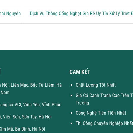
Thái Nguyên
Dịch Vụ Thông Cống Nghẹt Gía Rẻ Uy Tín Xử Lý Triệt
Ỉ
CAM KẾT
n Nội, Liên Mạc, Bắc Từ Liêm, Hà
Chất Lượng Tốt Nhất
t Nam
Giá Cả Cạnh Tranh Cao Trên T
Trường
hung cư VCI, Vĩnh Yên, Vĩnh Phúc
Công Nghệ Tiên Tiến Nhất
i, Viên Sơn, Sơn Tây, Hà Nội
Thi Công Chuyên Nghiệp Nhấ
im Mã, Ba Đình, Hà Nội