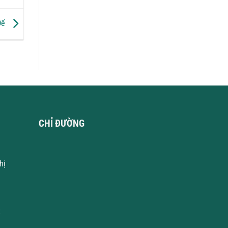
 Để
CHỈ ĐƯỜNG
hị
t