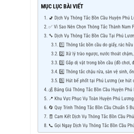
MỤC LỤC BÀI VIẾT
🚽 Dịch Vụ Thông Tắc Bồn Cầu Huyện Phú Lư
✅ Vì Sao Nên Chọn Thông Tắc Thành Nam 
🔧 Dịch Vụ Thông Tắc Bồn Cầu Tại Phú Lươn
1️⃣ Thông tắc bồn cầu do giấy, rác hữu
2️⃣ Xử lý trào ngược, nước thoát chậm,
3️⃣ Gắp dị vật trong bồn cầu (đồ chơi, 
4️⃣ Thông tắc chậu rửa, sàn vệ sinh, ố
5️⃣ Hút bể phốt tại Phú Lương (xe hút
💰 Bảng Giá Thông Tắc Bồn Cầu Huyện Phú 
📍 Khu Vực Phục Vụ Toàn Huyện Phú Lương
🔄 Quy Trình Thông Tắc Bồn Cầu Chuẩn 5 B
🧾 Cam Kết Dịch Vụ Thông Tắc Bồn Cầu Ph
📞 Gọi Ngay Dịch Vụ Thông Tắc Bồn Cầu Ph