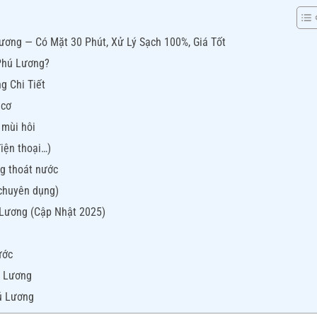
ơng — Có Mặt 30 Phút, Xử Lý Sạch 100%, Giá Tốt
Phú Lương?
g Chi Tiết
 cơ
 mùi hôi
điện thoại…)
ng thoát nước
 chuyên dụng)
Lương (Cập Nhật 2025)
ước
ú Lương
ú Lương