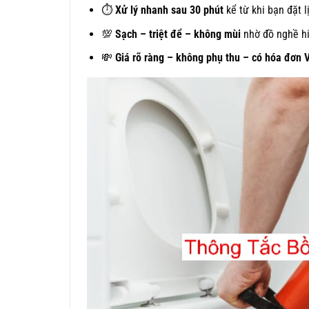
⏱
Xử lý nhanh sau 30 phút
kể từ khi bạn đặt l
💯
Sạch – triệt để – không mùi
nhờ đồ nghề hi
💸
Giá rõ ràng – không phụ thu – có hóa đơn 