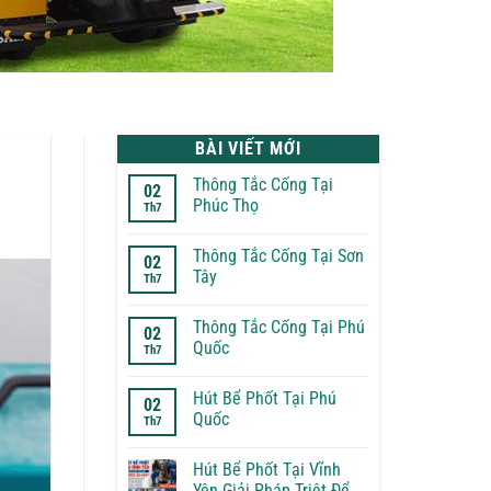
BÀI VIẾT MỚI
Thông Tắc Cống Tại
02
Phúc Thọ
Th7
Không
có
Thông Tắc Cống Tại Sơn
bình
02
luận
Tây
Th7
ở
Thông
Không
Tắc
có
Thông Tắc Cống Tại Phú
Cống
bình
02
Tại
luận
Quốc
Th7
Phúc
ở
Thọ
Thông
Không
Tắc
có
Hút Bể Phốt Tại Phú
Cống
bình
02
Tại
luận
Quốc
Th7
Sơn
ở
Tây
Thông
Không
Tắc
có
Hút Bể Phốt Tại Vĩnh
Cống
bình
Tại
luận
Yên Giải Pháp Triệt Để