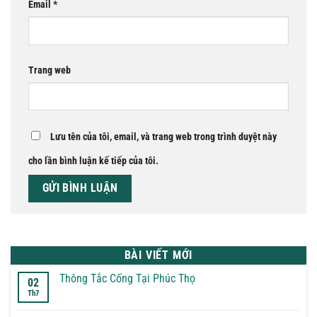
Email
*
Trang web
Lưu tên của tôi, email, và trang web trong trình duyệt này
cho lần bình luận kế tiếp của tôi.
BÀI VIẾT MỚI
Thông Tắc Cống Tại Phúc Thọ
02
Th7
Không
có
bình