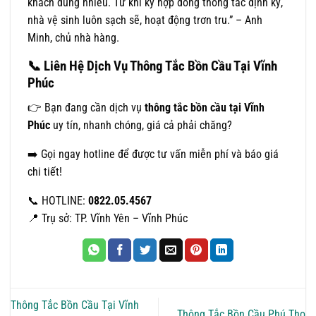
khách dùng nhiều. Từ khi ký hợp đồng thông tắc định kỳ,
nhà vệ sinh luôn sạch sẽ, hoạt động trơn tru.” – Anh
Minh, chủ nhà hàng.
📞
Liên Hệ Dịch Vụ Thông Tắc Bồn Cầu Tại Vĩnh
Phúc
👉 Bạn đang cần dịch vụ
thông tắc bồn cầu tại Vĩnh
Phúc
uy tín, nhanh chóng, giá cả phải chăng?
➡️ Gọi ngay hotline để được tư vấn miễn phí và báo giá
chi tiết!
📞 HOTLINE:
0822.05.4567
📍 Trụ sở: TP. Vĩnh Yên – Vĩnh Phúc
Thông Tắc Bồn Cầu Tại Vĩnh
Thông Tắc Bồn Cầu Phú Thọ