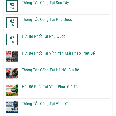
luận
Thông Tắc Cống Tại Sơn Tây
02
ở
Th7
Thông
Không
Tắc
có
Cống
bình
Tại
luận
Thông Tắc Cống Tại Phú Quốc
02
Phúc
ở
Th7
Thọ
Thông
Không
Tắc
có
Cống
bình
Tại
luận
Hút Bể Phốt Tại Phú Quốc
02
Sơn
ở
Th7
Tây
Thông
Không
Tắc
có
Cống
bình
Tại
luận
Hút Bể Phốt Tại Vĩnh Yên Giải Pháp Triệt Để
Phú
ở
Quốc
Hút
Không
Bể
có
Phốt
bình
Tại
luận
Thông Tắc Cống Tại Hà Nội Giá Rẻ
Phú
ở
Quốc
Hút
Không
Bể
có
Phốt
bình
Tại
luận
Hút Bể Phốt Tại Vĩnh Phúc Giá Tốt
Vĩnh
ở
Yên
Thông
Không
Giải
Tắc
có
Pháp
Cống
bình
Triệt
Tại
luận
Thông Tắc Cống Tại Vĩnh Yên
Để
Hà
ở
Nội
Hút
Không
Giá
Bể
có