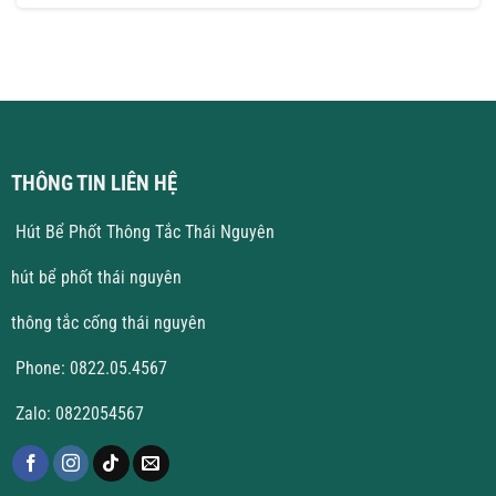
Rẻ
Phốt
bình
Tại
luận
Vĩnh
ở
Phúc
Thông
Giá
Tắc
Tốt
Cống
Tại
Vĩnh
Yên
THÔNG TIN LIÊN HỆ
Hút Bể Phốt Thông Tắc Thái Nguyên
hút bể phốt thái nguyên
thông tắc cống thái nguyên
Phone: 0822.05.4567
Zalo: 0822054567