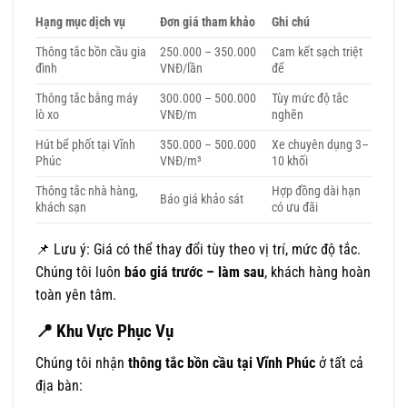
Hạng mục dịch vụ
Đơn giá tham khảo
Ghi chú
Thông tắc bồn cầu gia
250.000 – 350.000
Cam kết sạch triệt
đình
VNĐ/lần
để
Thông tắc bằng máy
300.000 – 500.000
Tùy mức độ tắc
lò xo
VNĐ/m
nghẽn
Hút bể phốt tại Vĩnh
350.000 – 500.000
Xe chuyên dụng 3–
Phúc
VNĐ/m³
10 khối
Thông tắc nhà hàng,
Hợp đồng dài hạn
Báo giá khảo sát
khách sạn
có ưu đãi
📌 Lưu ý: Giá có thể thay đổi tùy theo vị trí, mức độ tắc.
Chúng tôi luôn
báo giá trước – làm sau
, khách hàng hoàn
toàn yên tâm.
📍
Khu Vực Phục Vụ
Chúng tôi nhận
thông tắc bồn cầu tại Vĩnh Phúc
ở tất cả
địa bàn: