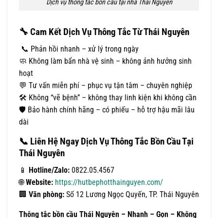
Dịch vụ thông tắc bồn cầu tại nhà Thái Nguyên
🔧
Cam Kết Dịch Vụ Thông Tắc Từ Thái Nguyên
📞
Phản hồi nhanh – xử lý trong ngày
🧼
Không làm bẩn nhà vệ sinh – không ảnh hưởng sinh
hoạt
💬
Tư vấn miễn phí – phục vụ tận tâm – chuyên nghiệp
🛠
Không “vẽ bệnh” – không thay linh kiện khi không cần
🛡
Bảo hành chính hãng – có phiếu – hỗ trợ hậu mãi lâu
dài
📞
Liên Hệ Ngay Dịch Vụ Thông Tắc Bồn Cầu Tại
Thái Nguyên
📱
Hotline/Zalo:
0822.05.4567
🌐
Website:
https://hutbephotthainguyen.com/
🏢
Văn phòng:
Số 12 Lương Ngọc Quyến, TP. Thái Nguyên
Thông tắc bồn cầu Thái Nguyên – Nhanh – Gọn – Không