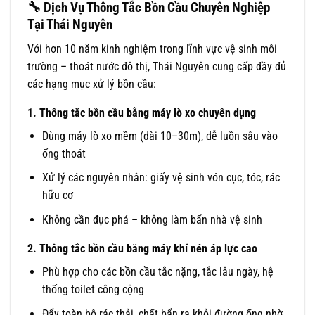
🔧
Dịch Vụ Thông Tắc Bồn Cầu Chuyên Nghiệp
Tại Thái Nguyên
Với hơn 10 năm kinh nghiệm trong lĩnh vực vệ sinh môi
trường – thoát nước đô thị, Thái Nguyên
cung cấp đầy đủ
các hạng mục xử lý bồn cầu:
1. Thông tắc bồn cầu bằng máy lò xo chuyên dụng
Dùng máy lò xo mềm (dài 10–30m), dễ luồn sâu vào
ống thoát
Xử lý các nguyên nhân: giấy vệ sinh vón cục, tóc, rác
hữu cơ
Không cần đục phá – không làm bẩn nhà vệ sinh
2. Thông tắc bồn cầu bằng máy khí nén áp lực cao
Phù hợp cho các bồn cầu tắc nặng, tắc lâu ngày, hệ
thống toilet công cộng
Đẩy toàn bộ rác thải, chất bẩn ra khỏi đường ống nhờ