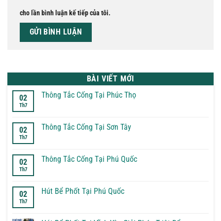
cho lần bình luận kế tiếp của tôi.
BÀI VIẾT MỚI
Thông Tắc Cống Tại Phúc Thọ
02
Th7
Không
có
bình
luận
Thông Tắc Cống Tại Sơn Tây
02
ở
Th7
Thông
Không
Tắc
có
Cống
bình
Tại
luận
Thông Tắc Cống Tại Phú Quốc
02
Phúc
ở
Th7
Thọ
Thông
Không
Tắc
có
Cống
bình
Tại
luận
Hút Bể Phốt Tại Phú Quốc
02
Sơn
ở
Th7
Tây
Thông
Không
Tắc
có
Cống
bình