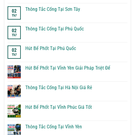
có
bình
luận
Thông Tắc Cống Tại Sơn Tây
02
ở
Th7
Thông
Không
Tắc
có
Cống
bình
Tại
luận
Thông Tắc Cống Tại Phú Quốc
02
Phúc
ở
Th7
Thọ
Thông
Không
Tắc
có
Cống
bình
Tại
luận
Hút Bể Phốt Tại Phú Quốc
02
Sơn
ở
Th7
Tây
Thông
Không
Tắc
có
Cống
bình
Tại
luận
Hút Bể Phốt Tại Vĩnh Yên Giải Pháp Triệt Để
Phú
ở
Quốc
Hút
Không
Bể
có
Phốt
bình
Tại
luận
Thông Tắc Cống Tại Hà Nội Giá Rẻ
Phú
ở
Quốc
Hút
Không
Bể
có
Phốt
bình
Tại
luận
Hút Bể Phốt Tại Vĩnh Phúc Giá Tốt
Vĩnh
ở
Yên
Thông
Không
Giải
Tắc
có
Pháp
Cống
bình
Triệt
Tại
luận
Thông Tắc Cống Tại Vĩnh Yên
Để
Hà
ở
Nội
Hút
Không