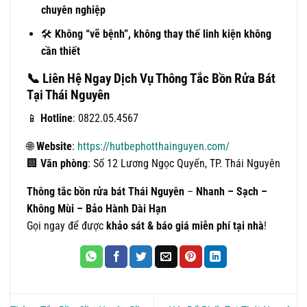
chuyên nghiệp
🛠
Không “vẽ bệnh”, không thay thế linh kiện không
cần thiết
📞
Liên Hệ Ngay Dịch Vụ Thông Tắc Bồn Rửa Bát
Tại Thái Nguyên
📱
Hotline
: 0822.05.4567
🌐
Website
:
https://hutbephotthainguyen.com/
🏢
Văn phòng
: Số 12 Lương Ngọc Quyến, TP. Thái Nguyên
Thông tắc bồn rửa bát Thái Nguyên
–
Nhanh – Sạch –
Không Mùi – Bảo Hành Dài Hạn
Gọi ngay để được
khảo sát & báo giá miễn phí tại nhà
!