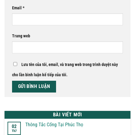
Email
*
Trang web
Lưu tên của tôi, email, và trang web trong trình duyệt này
cho lần bình luận kế tiếp của tôi.
BÀI VIẾT MỚI
Thông Tắc Cống Tại Phúc Thọ
02
Th7
Không