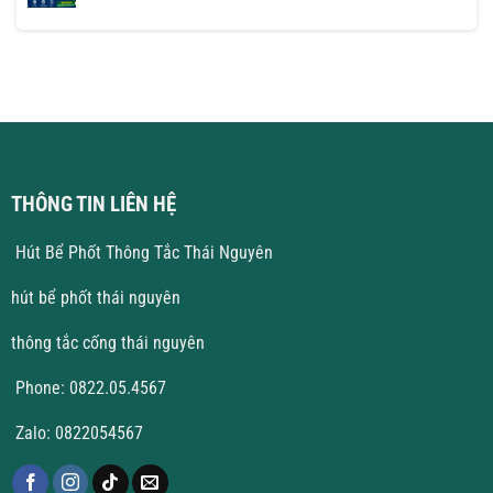
Giá
Bể
có
Rẻ
Phốt
bình
Tại
luận
Vĩnh
ở
Phúc
Thông
Giá
Tắc
Tốt
Cống
Tại
Vĩnh
Yên
THÔNG TIN LIÊN HỆ
Hút Bể Phốt Thông Tắc Thái Nguyên
hút bể phốt thái nguyên
thông tắc cống thái nguyên
Phone: 0822.05.4567
Zalo: 0822054567