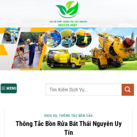
Bỏ
qua
nội
dung
MENU
DỊCH VỤ
,
THÔNG TẮC BỒN CẦU
Thông Tắc Bồn Rửa Bát Thái Nguyên Uy
Tín