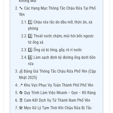
Không Mùi
🔧 Các Hạng Mục Thông Tắc Chậu Rửa Tại Phổ
Yên
1️⃣ Chậu rửa tắc do dầu mỡ, thức ăn, xà
phòng
2️⃣ Thoát nước chậm, mùi hôi bốc ngược
từ ống xả
3️⃣ Ống xả bị lỏng, gãy, rò rỉ nước
4️⃣ Làm sạch định kỳ đường ống dưới bồn
rửa
💰 Bảng Giá Thông Tắc Chậu Rửa Phổ Yên (Cập
Nhật 2025)
📍 Khu Vực Phục Vụ Toàn Thành Phố Phổ Yên
🔄 Quy Trình Làm Việc Nhanh – Gọn – Rõ Ràng
🧾 Cam Kết Dịch Vụ Từ Thành Nam Phổ Yên
🛠 Mẹo Xử Lý Tạm Thời Khi Chậu Rửa Bị Tắc