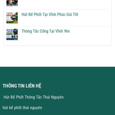
Phú
ở
Quốc
Hút
Không
Bể
có
Phốt
bình
Tại
luận
Hút Bể Phốt Tại Vĩnh Phúc Giá Tốt
Vĩnh
ở
Yên
Thông
Không
Giải
Tắc
có
Pháp
Cống
bình
Triệt
Tại
luận
Thông Tắc Cống Tại Vĩnh Yên
Để
Hà
ở
Nội
Hút
Không
Giá
Bể
có
Rẻ
Phốt
bình
Tại
luận
Vĩnh
ở
Phúc
Thông
Giá
Tắc
Tốt
Cống
Tại
Vĩnh
Yên
THÔNG TIN LIÊN HỆ
Hút Bể Phốt Thông Tắc Thái Nguyên
hút bể phốt thái nguyên