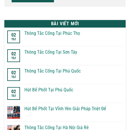
BÀI VIẾT MỚI
Thông Tắc Cống Tại Phúc Thọ
02
Th7
Không
có
bình
luận
Thông Tắc Cống Tại Sơn Tây
02
ở
Th7
Thông
Không
Tắc
có
Cống
bình
Tại
luận
Thông Tắc Cống Tại Phú Quốc
02
Phúc
ở
Th7
Thọ
Thông
Không
Tắc
có
Cống
bình
Tại
luận
Hút Bể Phốt Tại Phú Quốc
02
Sơn
ở
Th7
Tây
Thông
Không
Tắc
có
Cống
bình
Tại
luận
Hút Bể Phốt Tại Vĩnh Yên Giải Pháp Triệt Để
Phú
ở
Quốc
Hút
Không
Bể
có
Phốt
bình
Tại
luận
Thông Tắc Cống Tại Hà Nội Giá Rẻ