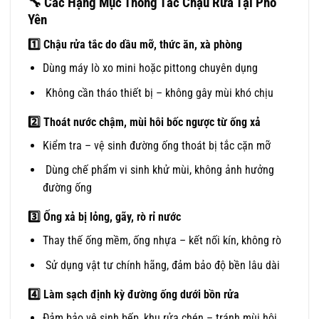
🔧
Các Hạng Mục Thông Tắc Chậu Rửa Tại Phổ
Yên
1️
Chậu rửa tắc do dầu mỡ, thức ăn, xà phòng
Dùng máy lò xo mini hoặc pittong chuyên dụng
Không cần tháo thiết bị – không gây mùi khó chịu
2️
Thoát nước chậm, mùi hôi bốc ngược từ ống xả
Kiểm tra – vệ sinh đường ống thoát bị tắc cặn mỡ
Dùng chế phẩm vi sinh khử mùi, không ảnh hưởng
đường ống
3️
Ống xả bị lỏng, gãy, rò rỉ nước
Thay thế ống mềm, ống nhựa – kết nối kín, không rò
Sử dụng vật tư chính hãng, đảm bảo độ bền lâu dài
4️
Làm sạch định kỳ đường ống dưới bồn rửa
Đảm bảo vệ sinh bếp, khu rửa chén – tránh mùi hôi,