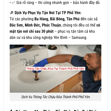
• ✅ Giá rõ ràng – thi công nhanh gọn – bảo hành đầy đủ
🔎
Dịch Vụ Phục Vụ Tận Nơi Tại TP Phổ Yên:
Từ các phường
Ba Hàng, Bãi Bông, Tân Phú
đến các xã
Đắc Sơn, Minh Đức, Phúc Thuận
, chúng tôi đều có thể
có
mặt tận nơi chỉ sau 30 phút
– phục vụ tận tâm cả khu
dân cư và khu công nghiệp Yên Bình – Samsung.
Dịch Vụ Thông Tắc Chậu Rửa Thành Phố Phổ Yên