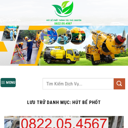
Bỏ
qua
nội
dung
MENU
LƯU TRỮ DANH MỤC:
HÚT BỂ PHỐT