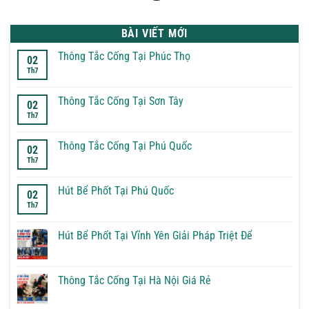
BÀI VIẾT MỚI
Thông Tắc Cống Tại Phúc Thọ
02
Th7
Không
có
bình
luận
Thông Tắc Cống Tại Sơn Tây
02
ở
Th7
Thông
Không
Tắc
có
Cống
bình
Tại
luận
Thông Tắc Cống Tại Phú Quốc
02
Phúc
ở
Th7
Thọ
Thông
Không
Tắc
có
Cống
bình
Tại
luận
Hút Bể Phốt Tại Phú Quốc
02
Sơn
ở
Th7
Tây
Thông
Không
Tắc
có
Cống
bình
Tại
luận
Hút Bể Phốt Tại Vĩnh Yên Giải Pháp Triệt Để
Phú
ở
Quốc
Hút
Không
Bể
có
Phốt
bình
Tại
luận
Thông Tắc Cống Tại Hà Nội Giá Rẻ
Phú
ở
Quốc
Hút
Không
Bể
có