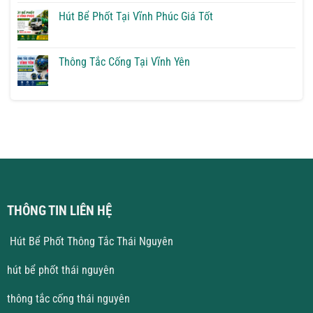
Phốt
bình
Tại
luận
Hút Bể Phốt Tại Vĩnh Phúc Giá Tốt
Vĩnh
ở
Yên
Thông
Không
Giải
Tắc
có
Pháp
Cống
bình
Triệt
Tại
luận
Thông Tắc Cống Tại Vĩnh Yên
Để
Hà
ở
Nội
Hút
Không
Giá
Bể
có
Rẻ
Phốt
bình
Tại
luận
Vĩnh
ở
Phúc
Thông
Giá
Tắc
Tốt
Cống
Tại
Vĩnh
Yên
THÔNG TIN LIÊN HỆ
Hút Bể Phốt Thông Tắc Thái Nguyên
hút bể phốt thái nguyên
thông tắc cống thái nguyên