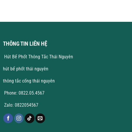
Vĩnh
ở
Phúc
Thông
Giá
Tắc
Tốt
Cống
Tại
Vĩnh
Yên
THÔNG TIN LIÊN HỆ
Hút Bể Phốt Thông Tắc Thái Nguyên
hút bể phốt thái nguyên
thông tắc cống thái nguyên
Phone: 0822.05.4567
Zalo: 0822054567