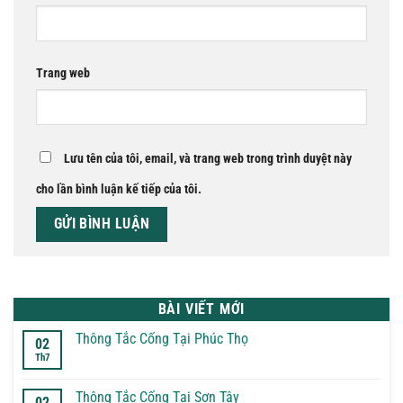
Trang web
Lưu tên của tôi, email, và trang web trong trình duyệt này
cho lần bình luận kế tiếp của tôi.
BÀI VIẾT MỚI
Thông Tắc Cống Tại Phúc Thọ
02
Th7
Không
có
bình
luận
Thông Tắc Cống Tại Sơn Tây
02