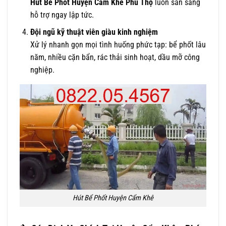
Hút Bể Phốt Huyện Cẩm Khê Phú Thọ
luôn sẵn sàng
hỗ trợ ngay lập tức.
Đội ngũ kỹ thuật viên giàu kinh nghiệm
Xử lý nhanh gọn mọi tình huống phức tạp: bể phốt lâu
năm, nhiều cặn bẩn, rác thải sinh hoạt, dầu mỡ công
nghiệp.
Hút Bể Phốt Huyện Cẩm Khê