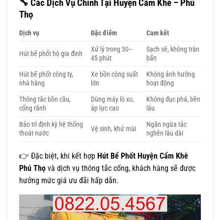
🔧
Các Dịch Vụ Chính Tại Huyện Cẩm Khê – Phú
Thọ
Dịch vụ
Đặc điểm
Cam kết
Xử lý trong 30–
Sạch sẽ, không tràn
Hút bể phốt hộ gia đình
45 phút
bẩn
Hút bể phốt công ty,
Xe bồn công suất
Không ảnh hưởng
nhà hàng
lớn
hoạt động
Thông tắc bồn cầu,
Dùng máy lò xo,
Không đục phá, bền
cống rãnh
áp lực cao
lâu
Bảo trì định kỳ hệ thống
Ngăn ngừa tắc
Vệ sinh, khử mùi
thoát nước
nghẽn lâu dài
👉 Đặc biệt, khi kết hợp
Hút Bể Phốt Huyện Cẩm Khê
Phú Thọ
và dịch vụ thông tắc cống, khách hàng sẽ được
hưởng mức giá ưu đãi hấp dẫn.