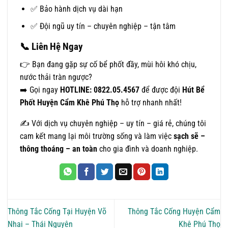
✅ Bảo hành dịch vụ dài hạn
✅ Đội ngũ uy tín – chuyên nghiệp – tận tâm
📞
Liên Hệ Ngay
👉 Bạn đang gặp sự cố bể phốt đầy, mùi hôi khó chịu,
nước thải tràn ngược?
➡️ Gọi ngay
HOTLINE: 0822.05.4567
để được đội
Hút Bể
Phốt Huyện Cẩm Khê Phú Thọ
hỗ trợ nhanh nhất!
✍️ Với dịch vụ chuyên nghiệp – uy tín – giá rẻ, chúng tôi
cam kết mang lại môi trường sống và làm việc
sạch sẽ –
thông thoáng – an toàn
cho gia đình và doanh nghiệp.
Thông Tắc Cống Tại Huyện Võ
Thông Tắc Cống Huyện Cẩm
Nhai – Thái Nguyên
Khê Phú Thọ