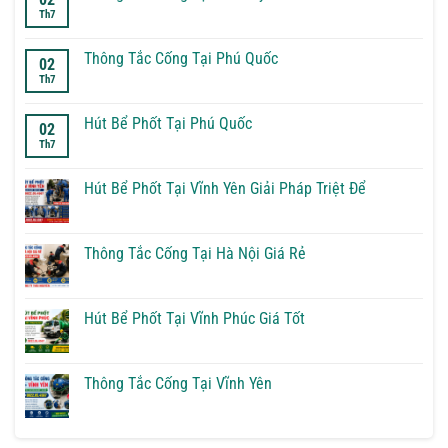
ở
Th7
Thông
Không
Tắc
có
Cống
bình
Tại
luận
Thông Tắc Cống Tại Phú Quốc
02
Phúc
ở
Th7
Thọ
Thông
Không
Tắc
có
Cống
bình
Tại
luận
Hút Bể Phốt Tại Phú Quốc
02
Sơn
ở
Th7
Tây
Thông
Không
Tắc
có
Cống
bình
Tại
luận
Hút Bể Phốt Tại Vĩnh Yên Giải Pháp Triệt Để
Phú
ở
Quốc
Hút
Không
Bể
có
Phốt
bình
Tại
luận
Thông Tắc Cống Tại Hà Nội Giá Rẻ
Phú
ở
Quốc
Hút
Không
Bể
có
Phốt
bình
Tại
luận
Hút Bể Phốt Tại Vĩnh Phúc Giá Tốt
Vĩnh
ở
Yên
Thông
Không
Giải
Tắc
có
Pháp
Cống
bình
Triệt
Tại
luận
Thông Tắc Cống Tại Vĩnh Yên
Để
Hà
ở
Nội
Hút
Không
Giá
Bể
có
Rẻ
Phốt
bình
Tại
luận