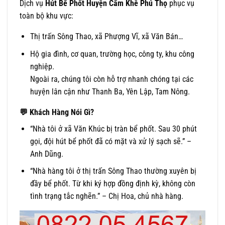
Dịch vụ
Hút Bể Phốt Huyện Cẩm Khê Phú Thọ
phục vụ
toàn bộ khu vực:
Thị trấn Sông Thao, xã Phượng Vĩ, xã Văn Bán…
Hộ gia đình, cơ quan, trường học, công ty, khu công
nghiệp.
Ngoài ra, chúng tôi còn hỗ trợ nhanh chóng tại các
huyện lân cận như Thanh Ba, Yên Lập, Tam Nông.
💬
Khách Hàng Nói Gì?
“Nhà tôi ở xã Văn Khúc bị tràn bể phốt. Sau 30 phút
gọi, đội hút bể phốt đã có mặt và xử lý sạch sẽ.” –
Anh Dũng.
“Nhà hàng tôi ở thị trấn Sông Thao thường xuyên bị
đầy bể phốt. Từ khi ký hợp đồng định kỳ, không còn
tình trạng tắc nghẽn.” – Chị Hoa, chủ nhà hàng.