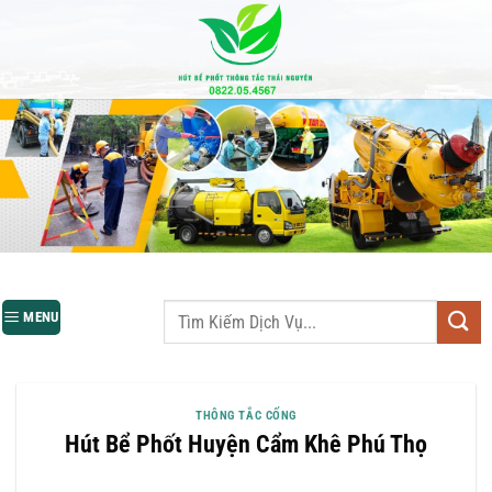
Bỏ
qua
nội
dung
MENU
THÔNG TẮC CỐNG
Hút Bể Phốt Huyện Cẩm Khê Phú Thọ