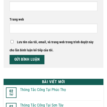
Trang web
Lưu tên của tôi, email, và trang web trong trình duyệt này
cho lần bình luận kế tiếp của tôi.
BÀI VIẾT MỚI
Thông Tắc Cống Tại Phúc Thọ
02
Th7
Không
có
bình
luận
Thông Tắc Cống Tại Sơn Tây
02