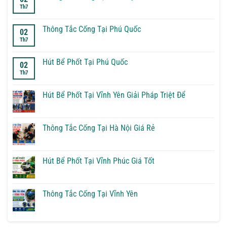
ở
Th7
Thông
Không
Tắc
có
Cống
bình
Tại
luận
Thông Tắc Cống Tại Phú Quốc
02
Phúc
ở
Th7
Thọ
Thông
Không
Tắc
có
Cống
bình
Tại
luận
Hút Bể Phốt Tại Phú Quốc
02
Sơn
ở
Th7
Tây
Thông
Không
Tắc
có
Cống
bình
Tại
luận
Hút Bể Phốt Tại Vĩnh Yên Giải Pháp Triệt Để
Phú
ở
Quốc
Hút
Không
Bể
có
Phốt
bình
Tại
luận
Thông Tắc Cống Tại Hà Nội Giá Rẻ
Phú
ở
Quốc
Hút
Không
Bể
có
Phốt
bình
Tại
luận
Hút Bể Phốt Tại Vĩnh Phúc Giá Tốt
Vĩnh
ở
Yên
Thông
Không
Giải
Tắc
có
Pháp
Cống
bình
Triệt
Tại
luận
Thông Tắc Cống Tại Vĩnh Yên
Để
Hà
ở
Nội
Hút
Không
Giá
Bể
có
Rẻ
Phốt
bình
Tại
luận