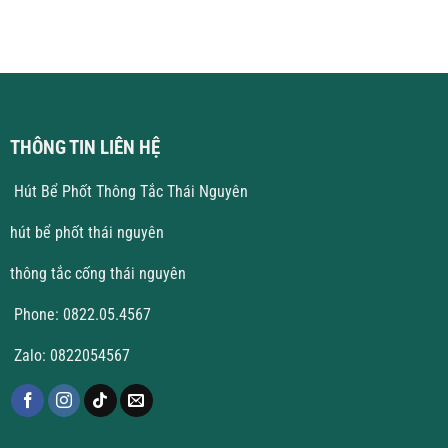
Vĩnh
ở
Phúc
Thông
Giá
Tắc
Tốt
Cống
Tại
Vĩnh
Yên
THÔNG TIN LIÊN HỆ
Hút Bể Phốt Thông Tắc Thái Nguyên
hút bể phốt thái nguyên
thông tắc cống thái nguyên
Phone: 0822.05.4567
Zalo: 0822054567