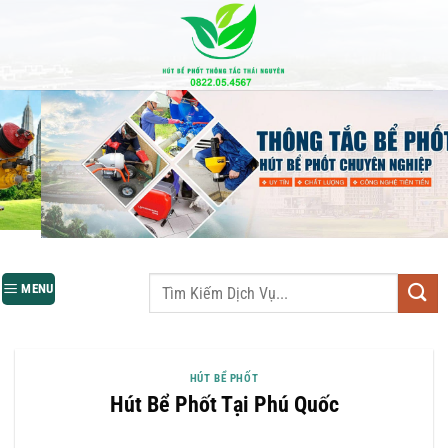
Bỏ
qua
nội
dung
MENU
HÚT BỂ PHỐT
Hút Bể Phốt Tại Phú Quốc