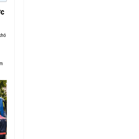
ớc
khó
ệm