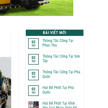
BÀI VIẾT MỚI
Thông Tắc Cống Tại
02
Phúc Thọ
Th7
Không
có
Thông Tắc Cống Tại Sơn
bình
02
luận
Tây
Th7
ở
Thông
Không
Tắc
có
Thông Tắc Cống Tại Phú
Cống
bình
02
Tại
luận
Quốc
Th7
Phúc
ở
Thọ
Thông
Không
Tắc
có
Hút Bể Phốt Tại Phú
Cống
bình
02
Tại
luận
Quốc
Th7
Sơn
ở
Tây
Thông
Không
Tắc
có
Hút Bể Phốt Tại Vĩnh
Cống
bình
Tại
luận
Yên Giải Pháp Triệt Để