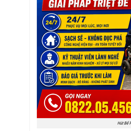
Hút Bể P