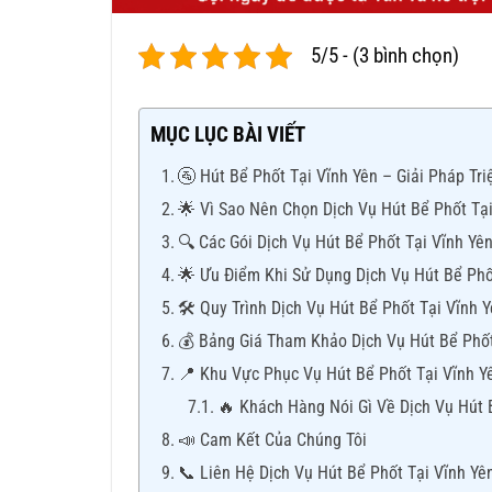
5/5 - (3 bình chọn)
MỤC LỤC BÀI VIẾT
🚰 Hút Bể Phốt Tại Vĩnh Yên – Giải Pháp T
🌟 Vì Sao Nên Chọn Dịch Vụ Hút Bể Phốt Tạ
🔍 Các Gói Dịch Vụ Hút Bể Phốt Tại Vĩnh Yê
🌟 Ưu Điểm Khi Sử Dụng Dịch Vụ Hút Bể Phố
🛠 Quy Trình Dịch Vụ Hút Bể Phốt Tại Vĩnh 
💰 Bảng Giá Tham Khảo Dịch Vụ Hút Bể Phốt
📍 Khu Vực Phục Vụ Hút Bể Phốt Tại Vĩnh Y
🔥 Khách Hàng Nói Gì Về Dịch Vụ Hút 
📣 Cam Kết Của Chúng Tôi
📞 Liên Hệ Dịch Vụ Hút Bể Phốt Tại Vĩnh Yê