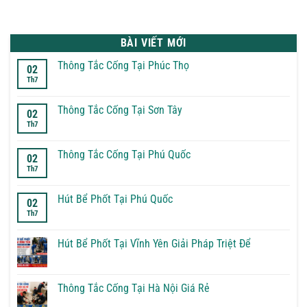
BÀI VIẾT MỚI
Thông Tắc Cống Tại Phúc Thọ
02
Th7
Không
có
bình
luận
Thông Tắc Cống Tại Sơn Tây
02
ở
Th7
Thông
Không
Tắc
có
Cống
bình
Tại
luận
Thông Tắc Cống Tại Phú Quốc
02
Phúc
ở
Th7
Thọ
Thông
Không
Tắc
có
Cống
bình
Tại
luận
Hút Bể Phốt Tại Phú Quốc
02
Sơn
ở
Th7
Tây
Thông
Không
Tắc
có
Cống
bình
Tại
luận
Hút Bể Phốt Tại Vĩnh Yên Giải Pháp Triệt Để
Phú
ở
Quốc
Hút
Không
Bể
có
Phốt
bình
Tại
luận
Thông Tắc Cống Tại Hà Nội Giá Rẻ
Phú
ở
Quốc
Hút
Không