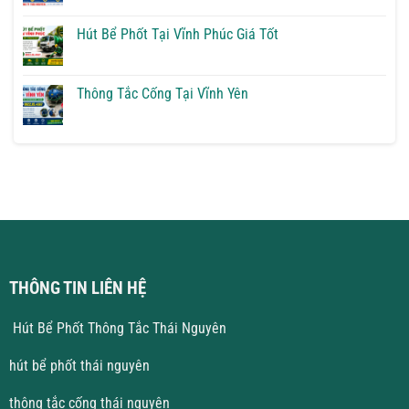
Bể
có
Phốt
bình
Tại
luận
Hút Bể Phốt Tại Vĩnh Phúc Giá Tốt
Vĩnh
ở
Yên
Thông
Không
Giải
Tắc
có
Pháp
Cống
bình
Triệt
Tại
luận
Thông Tắc Cống Tại Vĩnh Yên
Để
Hà
ở
Nội
Hút
Không
Giá
Bể
có
Rẻ
Phốt
bình
Tại
luận
Vĩnh
ở
Phúc
Thông
Giá
Tắc
Tốt
Cống
Tại
Vĩnh
Yên
THÔNG TIN LIÊN HỆ
Hút Bể Phốt Thông Tắc Thái Nguyên
hút bể phốt thái nguyên
thông tắc cống thái nguyên