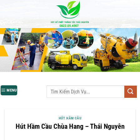
Bỏ
qua
nội
dung
MENU
HÚT HẦM CẦU
Hút Hầm Cầu Chùa Hang – Thái Nguyên