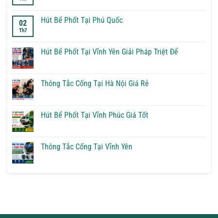
Tắc
có
Cống
bình
Tại
luận
Hút Bể Phốt Tại Phú Quốc
02
Sơn
ở
Th7
Tây
Thông
Không
Tắc
có
Cống
bình
Tại
luận
Hút Bể Phốt Tại Vĩnh Yên Giải Pháp Triệt Để
Phú
ở
Quốc
Hút
Không
Bể
có
Phốt
bình
Tại
luận
Thông Tắc Cống Tại Hà Nội Giá Rẻ
Phú
ở
Quốc
Hút
Không
Bể
có
Phốt
bình
Tại
luận
Hút Bể Phốt Tại Vĩnh Phúc Giá Tốt
Vĩnh
ở
Yên
Thông
Không
Giải
Tắc
có
Pháp
Cống
bình
Triệt
Tại
luận
Thông Tắc Cống Tại Vĩnh Yên
Để
Hà
ở
Nội
Hút
Không
Giá
Bể
có
Rẻ
Phốt
bình
Tại
luận
Vĩnh
ở
Phúc
Thông
Giá
Tắc
Tốt
Cống
Tại
Vĩnh