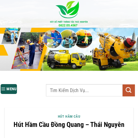
Bỏ
qua
nội
dung
MENU
HÚT HẦM CẦU
Hút Hầm Cầu Đồng Quang – Thái Nguyên