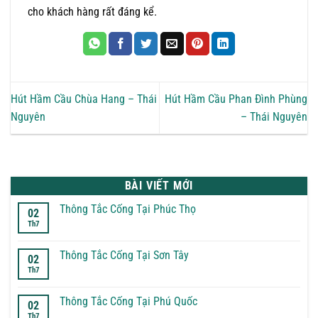
cho khách hàng rất đáng kể.
Hút Hầm Cầu Chùa Hang – Thái
Hút Hầm Cầu Phan Đình Phùng
Nguyên
– Thái Nguyên
BÀI VIẾT MỚI
Thông Tắc Cống Tại Phúc Thọ
02
Th7
Không
có
bình
luận
Thông Tắc Cống Tại Sơn Tây
02
ở
Th7
Thông
Không
Tắc
có
Cống
bình
Tại
luận
Thông Tắc Cống Tại Phú Quốc
02
Phúc
ở
Th7
Thọ
Thông
Không