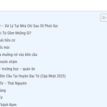
 – Xử Lý Tại Nhà Chỉ Sau 30 Phút Gọi
ại Từ Gồm Những Gì?
hải hữu cơ
ốc mùi
hìa muỗng rơi vào bồn cầu
t nước chậm
 – trường học – quán ăn
Bồn Cầu Tại Huyện Đại Từ (Cập Nhật 2025)
 Từ – Thái Nguyên
Ràng
Từ
 Thành Nam