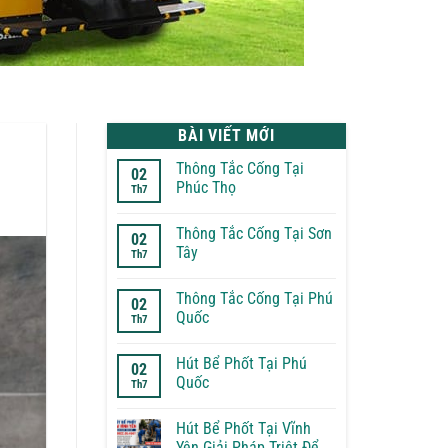
BÀI VIẾT MỚI
Thông Tắc Cống Tại
02
Phúc Thọ
Th7
Không
có
Thông Tắc Cống Tại Sơn
bình
02
luận
Tây
Th7
ở
Thông
Không
Tắc
có
Thông Tắc Cống Tại Phú
Cống
bình
02
Tại
luận
Quốc
Th7
Phúc
ở
Thọ
Thông
Không
Tắc
có
Hút Bể Phốt Tại Phú
Cống
bình
02
Tại
luận
Quốc
Th7
Sơn
ở
Tây
Thông
Không
Tắc
có
Hút Bể Phốt Tại Vĩnh
Cống
bình
Tại
luận
Yên Giải Pháp Triệt Để