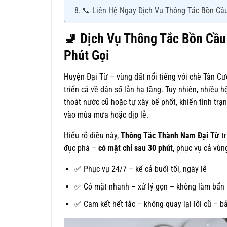
📞 Liên Hệ Ngay Dịch Vụ Thông Tắc Bồn Cầu
🚽
Dịch Vụ Thông Tắc Bồn Cầu 
Phút Gọi
Huyện Đại Từ – vùng đất nổi tiếng với chè Tân Cư
triển cả về dân số lẫn hạ tầng. Tuy nhiên, nhiều
thoát nước cũ hoặc tự xây bể phốt, khiến tình trạ
vào mùa mưa hoặc dịp lễ.
Hiểu rõ điều này,
Thông Tắc Thành Nam Đại Từ
tr
đục phá –
có mặt chỉ sau 30 phút
, phục vụ cả vùn
✅ Phục vụ 24/7 – kể cả buổi tối, ngày lễ
✅ Có mặt nhanh – xử lý gọn – không làm bẩn 
✅ Cam kết hết tắc – không quay lại lỗi cũ – b