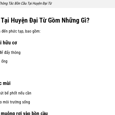
Thông Tắc Bồn Cầu Tại Huyện Đại Từ
 Tại Huyện Đại Từ Gồm Những Gì?
n đến phức tạp, bao gồm:
ải hữu cơ
để đẩy thông
g ống
c mùi
hút bể phốt nếu cần
o môi trường sống
ìa muỗng rơi vào bồn cầu