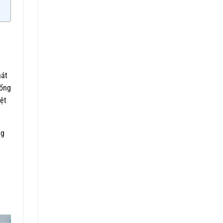
hát
hống
ệt
ng