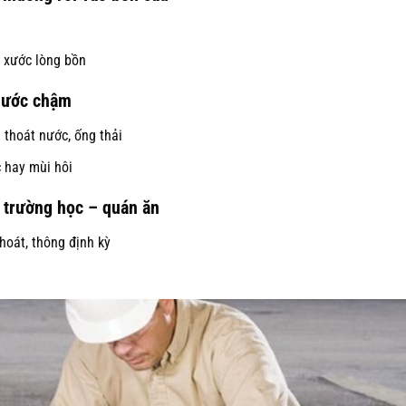
 xước lòng bồn
 nước chậm
n thoát nước, ống thải
 hay mùi hôi
– trường học – quán ăn
thoát, thông định kỳ