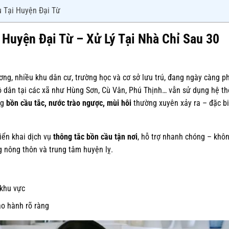
 Tại Huyện Đại Từ
Huyện Đại Từ – Xử Lý Tại Nhà Chỉ Sau 30
ơng, nhiều khu dân cư, trường học và cơ sở lưu trú, đang ngày càng p
 hộ dân tại các xã như Hùng Sơn, Cù Vân, Phú Thịnh… vẫn sử dụng hệ t
ng
bồn cầu tắc, nước trào ngược, mùi hôi
thường xuyên xảy ra – đặc bi
iển khai dịch vụ
thông tắc bồn cầu tận nơi
, hỗ trợ nhanh chóng – khô
g nông thôn và trung tâm huyện lỵ.
khu vực
ảo hành rõ ràng