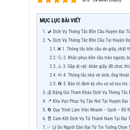
MỤC LỤC BÀI VIẾT
🚽 Dịch Vụ Thông Tắc Bồn Cầu Huyện Đại Từ
🔧 Dịch Vụ Thông Tắc Bồn Cầu Tại Huyện Đ
❌ 1. Thông tắc bồn cầu do giấy, chất t
💦 2. Khắc phục bồn cầu trào ngược, b
⚠️ 3. Gắp dị vật: khăn giấy, đồ chơi, t
🧼 4. Thông tắc nhà vệ sinh, ống thoá
🔄 5. Bảo trì định kỳ cho cơ sở lưu trú
💰 Bảng Giá Tham Khảo Dịch Vụ Thông Tắc 
📍 Khu Vực Phục Vụ Tận Nơi Tại Huyện Đại
🔄 Quy Trình Làm Việc Nhanh – Sạch – Rõ 
🧾 Cam Kết Dịch Vụ Từ Thành Nam Tại Đại 
✅ Lý Do Người Dân Đại Từ Tin Tưởng Chọn