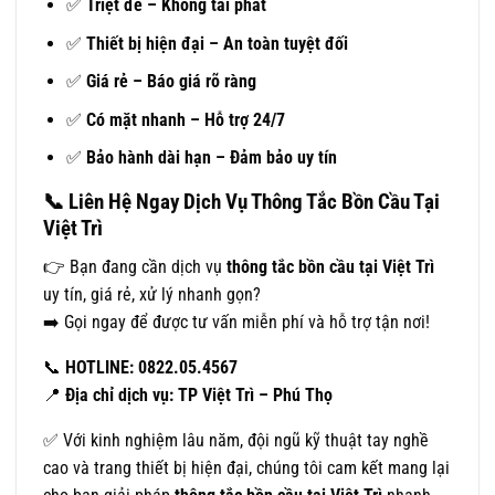
✅
Triệt để – Không tái phát
✅
Thiết bị hiện đại – An toàn tuyệt đối
✅
Giá rẻ – Báo giá rõ ràng
✅
Có mặt nhanh – Hỗ trợ 24/7
✅
Bảo hành dài hạn – Đảm bảo uy tín
📞
Liên Hệ Ngay Dịch Vụ Thông Tắc Bồn Cầu Tại
Việt Trì
👉 Bạn đang cần dịch vụ
thông tắc bồn cầu tại Việt Trì
uy tín, giá rẻ, xử lý nhanh gọn?
➡️ Gọi ngay để được tư vấn miễn phí và hỗ trợ tận nơi!
📞
HOTLINE: 0822.05.4567
📍
Địa chỉ dịch vụ: TP Việt Trì – Phú Thọ
✅ Với kinh nghiệm lâu năm, đội ngũ kỹ thuật tay nghề
cao và trang thiết bị hiện đại, chúng tôi cam kết mang lại