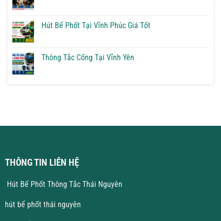
Quốc
Hút
Không
Bể
có
Phốt
bình
Tại
luận
Hút Bể Phốt Tại Vĩnh Phúc Giá Tốt
Vĩnh
ở
Yên
Thông
Không
Giải
Tắc
có
Pháp
Cống
bình
Triệt
Tại
luận
Thông Tắc Cống Tại Vĩnh Yên
Để
Hà
ở
Nội
Hút
Không
Giá
Bể
có
Rẻ
Phốt
bình
Tại
luận
Vĩnh
ở
Phúc
Thông
Giá
Tắc
Tốt
Cống
Tại
Vĩnh
Yên
THÔNG TIN LIÊN HỆ
Hút Bể Phốt Thông Tắc Thái Nguyên
hút bể phốt thái nguyên