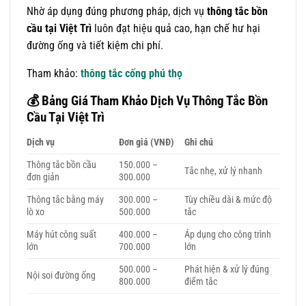
Nhờ áp dụng đúng phương pháp, dịch vụ
thông tắc bồn
cầu tại Việt Trì
luôn đạt hiệu quả cao, hạn chế hư hại
đường ống và tiết kiệm chi phí.
Tham khảo:
thông tắc cống phú thọ
💰
Bảng Giá Tham Khảo Dịch Vụ Thông Tắc Bồn
Cầu Tại Việt Trì
Dịch vụ
Đơn giá (VNĐ)
Ghi chú
Thông tắc bồn cầu
150.000 –
Tắc nhẹ, xử lý nhanh
đơn giản
300.000
Thông tắc bằng máy
300.000 –
Tùy chiều dài & mức độ
lò xo
500.000
tắc
Máy hút công suất
400.000 –
Áp dụng cho công trình
lớn
700.000
lớn
500.000 –
Phát hiện & xử lý đúng
Nội soi đường ống
800.000
điểm tắc