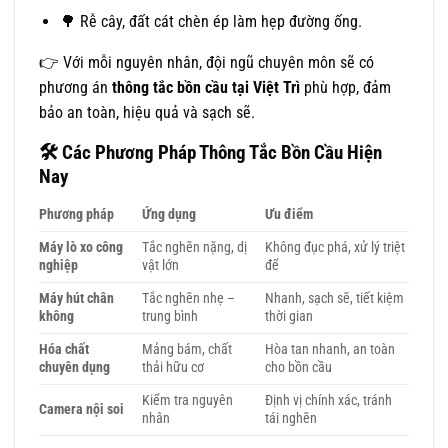
🌳 Rễ cây, đất cát chèn ép làm hẹp đường ống.
👉 Với mỗi nguyên nhân, đội ngũ chuyên môn sẽ có
phương án
thông tắc bồn cầu tại Việt Trì
phù hợp, đảm
bảo an toàn, hiệu quả và sạch sẽ.
🛠
Các Phương Pháp Thông Tắc Bồn Cầu Hiện
Nay
Phương pháp
Ứng dụng
Ưu điểm
Máy lò xo công
Tắc nghẽn nặng, dị
Không đục phá, xử lý triệt
nghiệp
vật lớn
để
Máy hút chân
Tắc nghẽn nhẹ –
Nhanh, sạch sẽ, tiết kiệm
không
trung bình
thời gian
Hóa chất
Mảng bám, chất
Hòa tan nhanh, an toàn
chuyên dụng
thải hữu cơ
cho bồn cầu
Kiểm tra nguyên
Định vị chính xác, tránh
Camera nội soi
nhân
tái nghẽn