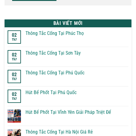
BÀI VIẾT MỚI
Thông Tắc Cống Tại Phúc Thọ
02
Th7
Không
có
bình
luận
Thông Tắc Cống Tại Sơn Tây
02
ở
Th7
Thông
Không
Tắc
có
Cống
bình
Tại
luận
Thông Tắc Cống Tại Phú Quốc
02
Phúc
ở
Th7
Thọ
Thông
Không
Tắc
có
Cống
bình
Tại
luận
Hút Bể Phốt Tại Phú Quốc
02
Sơn
ở
Th7
Tây
Thông
Không
Tắc
có
Cống
bình
Tại
luận
Hút Bể Phốt Tại Vĩnh Yên Giải Pháp Triệt Để
Phú
ở
Quốc
Hút
Không
Bể
có
Phốt
bình
Tại
luận
Thông Tắc Cống Tại Hà Nội Giá Rẻ
Phú
ở