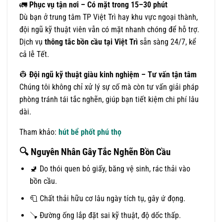
🚛
Phục vụ tận nơi – Có mặt trong 15–30 phút
Dù bạn ở trung tâm TP Việt Trì hay khu vực ngoại thành,
đội ngũ kỹ thuật viên vẫn có mặt nhanh chóng để hỗ trợ.
Dịch vụ
thông tắc bồn cầu tại Việt Trì
sẵn sàng 24/7, kể
cả lễ Tết.
👷
Đội ngũ kỹ thuật giàu kinh nghiệm – Tư vấn tận tâm
Chúng tôi không chỉ xử lý sự cố mà còn tư vấn giải pháp
phòng tránh tái tắc nghẽn, giúp bạn tiết kiệm chi phí lâu
dài.
Tham khảo:
hút bể phốt phú thọ
🔍
Nguyên Nhân Gây Tắc Nghẽn Bồn Cầu
🚽 Do thói quen bỏ giấy, băng vệ sinh, rác thải vào
bồn cầu.
🧻 Chất thải hữu cơ lâu ngày tích tụ, gây ứ đọng.
🪠 Đường ống lắp đặt sai kỹ thuật, độ dốc thấp.