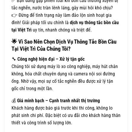
✅ Bạn đang gặp phiền toái khi bồn cầu thường xuyên bị
tắc nghẽn, nước tràn lênh láng, gây mùi hôi khó chịu?
👉 Đừng để tình trạng này làm đảo lộn sinh hoạt gia
đình! Giải pháp tối ưu chính là
dịch vụ thông tắc bồn cầu
tại Việt Trì
uy tín, nhanh chóng và triệt để.
🌟
Vì Sao Nên Chọn Dịch Vụ Thông Tắc Bồn Cầu
Tại Việt Trì Của Chúng Tôi?
🔧
Công nghệ hiện đại – Xử lý tận gốc
Chúng tôi sử dụng máy lò xo công nghiệp, máy hút chân
không, hóa chất chuyên dụng và camera nội soi đường
ống. Nhờ vậy, mọi sự cố tắc nghẽn đều được xử lý tận
gốc chỉ trong một lần.
💰
Giá minh bạch – Cạnh tranh nhất thị trường
Khách hàng được báo giá trước khi thi công, không lo
phát sinh chi phí. Đặc biệt có ưu đãi cho khách hàng thân
thiết và công trình số lượng lớn.