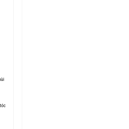
mùi
tóc