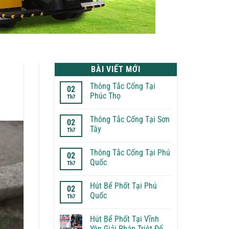
BÀI VIẾT MỚI
Thông Tắc Cống Tại
02
Phúc Thọ
Th7
Không
có
Thông Tắc Cống Tại Sơn
bình
02
luận
Tây
Th7
ở
Thông
Không
Tắc
có
Thông Tắc Cống Tại Phú
Cống
bình
02
Tại
luận
Quốc
Th7
Phúc
ở
Thọ
Thông
Không
Tắc
có
Hút Bể Phốt Tại Phú
Cống
bình
02
Tại
luận
Quốc
Th7
Sơn
ở
Tây
Thông
Không
Tắc
có
Hút Bể Phốt Tại Vĩnh
Cống
bình
Tại
luận
Yên Giải Pháp Triệt Để