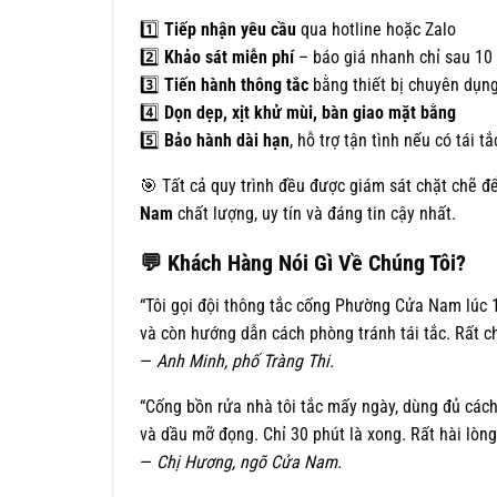
1️⃣
Tiếp nhận yêu cầu
qua hotline hoặc Zalo
2️⃣
Khảo sát miễn phí
– báo giá nhanh chỉ sau 10
3️⃣
Tiến hành thông tắc
bằng thiết bị chuyên dụng
4️⃣
Dọn dẹp, xịt khử mùi, bàn giao mặt bằng
5️⃣
Bảo hành dài hạn
, hỗ trợ tận tình nếu có tái tắ
🎯 Tất cả quy trình đều được giám sát chặt chẽ
Nam
chất lượng, uy tín và đáng tin cậy nhất.
💬
Khách Hàng Nói Gì Về Chúng Tôi?
“Tôi gọi đội thông tắc cống Phường Cửa Nam lúc 1
và còn hướng dẫn cách phòng tránh tái tắc. Rất c
—
Anh Minh, phố Tràng Thi.
“Cống bồn rửa nhà tôi tắc mấy ngày, dùng đủ cách
và dầu mỡ đọng. Chỉ 30 phút là xong. Rất hài lòng
—
Chị Hương, ngõ Cửa Nam.