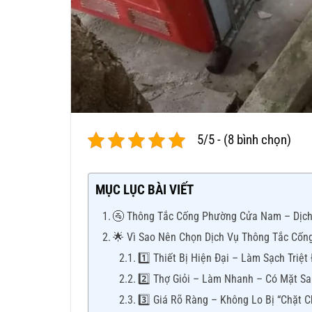
5/5 - (8 bình chọn)
MỤC LỤC BÀI VIẾT
🚰 Thông Tắc Cống Phường Cửa Nam – Dịch V
🌟 Vì Sao Nên Chọn Dịch Vụ Thông Tắc Cố
1️⃣ Thiết Bị Hiện Đại – Làm Sạch Triệ
2️⃣ Thợ Giỏi – Làm Nhanh – Có Mặt Sa
3️⃣ Giá Rõ Ràng – Không Lo Bị “Chặt 