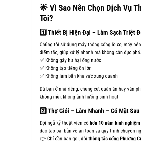
🌟
Vì Sao Nên Chọn Dịch Vụ 
Tôi?
1️
Thiết Bị Hiện Đại – Làm Sạch Triệt 
Chúng tôi sử dụng máy thông cống lò xo, máy nén 
điểm tắc, giúp xử lý nhanh mà không cần đục phá
✅ Không gây hư hại ống nước
✅ Không tạo tiếng ồn lớn
✅ Không làm bẩn khu vực xung quanh
Dù bạn ở nhà riêng, chung cư, quán ăn hay văn p
không mùi, không ảnh hưởng sinh hoạt.
2️
Thợ Giỏi – Làm Nhanh – Có Mặt Sau 
Đội ngũ kỹ thuật viên có
hơn 10 năm kinh nghiệm
đào tạo bài bản về an toàn và quy trình chuyên n
👉 Chỉ cần bạn gọi, đội
thông tắc cống Phường 