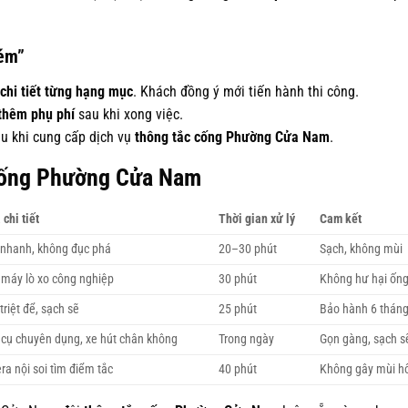
hém”
 chi tiết từng hạng mục
. Khách đồng ý mới tiến hành thi công.
thêm phụ phí
sau khi xong việc.
u khi cung cấp dịch vụ
thông tắc cống Phường Cửa Nam
.
Cống Phường Cửa Nam
 chi tiết
Thời gian xử lý
Cam kết
 nhanh, không đục phá
20–30 phút
Sạch, không mùi
máy lò xo công nghiệp
30 phút
Không hư hại ốn
triệt để, sạch sẽ
25 phút
Bảo hành 6 thán
cụ chuyên dụng, xe hút chân không
Trong ngày
Gọn gàng, sạch s
a nội soi tìm điểm tắc
40 phút
Không gây mùi h