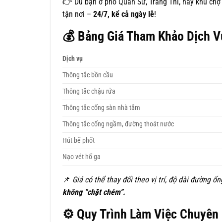
👉 Dù bạn ở phố Quán Sứ, Tràng Thi, hay khu ch
tận nơi –
24/7, kể cả ngày lễ
!
💰
Bảng Giá Tham Khảo Dịch 
Dịch vụ
Thông tắc bồn cầu
Thông tắc chậu rửa
Thông tắc cống sàn nhà tắm
Thông tắc cống ngầm, đường thoát nước
Hút bể phốt
Nạo vét hố ga
📌
Giá có thể thay đổi theo vị trí, độ dài đường ố
không “chặt chém”.
⚙️
Quy Trình Làm Việc Chuyên