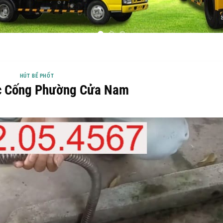
HÚT BỂ PHỐT
c Cống Phường Cửa Nam