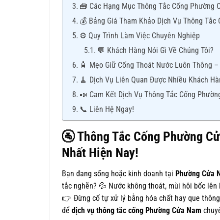
🧰 Các Hạng Mục Thông Tắc Cống Phường
💰 Bảng Giá Tham Khảo Dịch Vụ Thông Tắ
⚙️ Quy Trình Làm Việc Chuyên Nghiệp
💬 Khách Hàng Nói Gì Về Chúng Tôi?
🧴 Mẹo Giữ Cống Thoát Nước Luôn Thông –
🧹 Dịch Vụ Liên Quan Được Nhiều Khách Hà
📣 Cam Kết Dịch Vụ Thông Tắc Cống Phườ
📞 Liên Hệ Ngay!
🚰
Thông Tắc Cống Phường Cửa
Nhất Hiện Nay!
Bạn đang sống hoặc kinh doanh tại
Phường Cửa 
tắc nghẽn? 💦 Nước không thoát, mùi hôi bốc lên 
👉 Đừng cố tự xử lý bằng hóa chất hay que thông 
để
dịch vụ thông tắc cống Phường Cửa Nam
chuyê