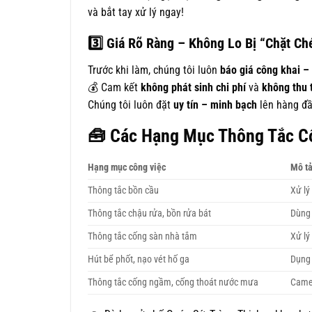
và bắt tay xử lý ngay!
3️
Giá Rõ Ràng – Không Lo Bị “Chặt C
Trước khi làm, chúng tôi luôn
báo giá công khai –
💰 Cam kết
không phát sinh chi phí
và
không thu 
Chúng tôi luôn đặt
uy tín – minh bạch
lên hàng đầ
🧰 Các Hạng Mục Thông Tắc 
Hạng mục công việc
Mô tả
Thông tắc bồn cầu
Xử lý
Thông tắc chậu rửa, bồn rửa bát
Dùng 
Thông tắc cống sàn nhà tắm
Xử lý 
Hút bể phốt, nạo vét hố ga
Dụng 
Thông tắc cống ngầm, cống thoát nước mưa
Camer