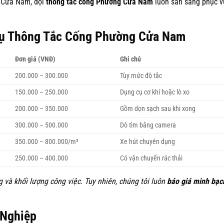
ợ Cửa Nam, đội
thông tắc cống Phường Cửa Nam
luôn sẵn sàng phục v
Vụ Thông Tắc Cống Phường Cửa Nam
Đơn giá (VNĐ)
Ghi chú
200.000 – 300.000
Tùy mức độ tắc
150.000 – 250.000
Dụng cụ cơ khí hoặc lò xo
200.000 – 350.000
Gồm dọn sạch sau khi xong
300.000 – 500.000
Dò tìm bằng camera
350.000 – 800.000/m³
Xe hút chuyên dụng
250.000 – 400.000
Có vận chuyển rác thải
ng và khối lượng công việc. Tuy nhiên, chúng tôi luôn
báo giá minh bạc
 Nghiệp