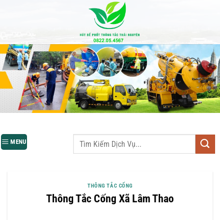
Bỏ
qua
nội
dung
MENU
THÔNG TẮC CỐNG
Thông Tắc Cống Xã Lâm Thao