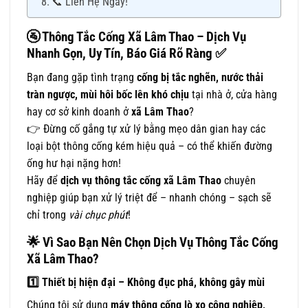
📞 Liên Hệ Ngay!
🚰
Thông Tắc Cống Xã Lâm Thao – Dịch Vụ
Nhanh Gọn, Uy Tín, Báo Giá Rõ Ràng
✅
Bạn đang gặp tình trạng
cống bị tắc nghẽn, nước thải
tràn ngược, mùi hôi bốc lên khó chịu
tại nhà ở, cửa hàng
hay cơ sở kinh doanh ở
xã Lâm Thao
?
👉 Đừng cố gắng tự xử lý bằng mẹo dân gian hay các
loại bột thông cống kém hiệu quả – có thể khiến đường
ống hư hại nặng hơn!
Hãy để
dịch vụ thông tắc cống xã Lâm Thao
chuyên
nghiệp giúp bạn xử lý triệt để – nhanh chóng – sạch sẽ
chỉ trong
vài chục phút
!
🌟
Vì Sao Bạn Nên Chọn Dịch Vụ Thông Tắc Cống
Xã Lâm Thao?
1️
Thiết bị hiện đại – Không đục phá, không gây mùi
Chúng tôi sử dụng
máy thông cống lò xo công nghiệp,