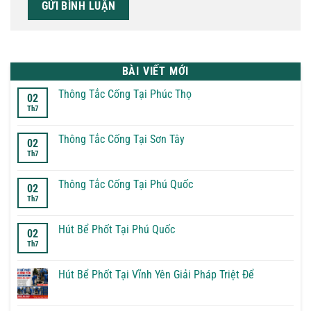
BÀI VIẾT MỚI
Thông Tắc Cống Tại Phúc Thọ
02
Th7
Không
có
bình
luận
Thông Tắc Cống Tại Sơn Tây
02
ở
Th7
Thông
Không
Tắc
có
Cống
bình
Tại
luận
Thông Tắc Cống Tại Phú Quốc
02
Phúc
ở
Th7
Thọ
Thông
Không
Tắc
có
Cống
bình
Tại
luận
Hút Bể Phốt Tại Phú Quốc
02
Sơn
ở
Th7
Tây
Thông
Không
Tắc
có
Cống
bình
Tại
luận
Hút Bể Phốt Tại Vĩnh Yên Giải Pháp Triệt Để
Phú
ở
Quốc
Hút
Không
Bể
có
Phốt
bình