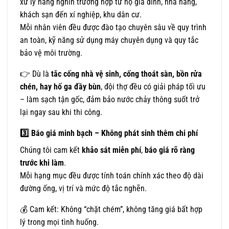
xử lý hàng nghìn trường hợp từ hộ gia đình, nhà hàng,
khách sạn đến xí nghiệp, khu dân cư.
Mỗi nhân viên đều được đào tạo chuyên sâu về quy trình
an toàn, kỹ năng sử dụng máy chuyên dụng và quy tắc
bảo vệ môi trường.
👉 Dù là
tắc cống nhà vệ sinh, cống thoát sàn, bồn rửa
chén, hay hố ga đầy bùn
, đội thợ đều có giải pháp tối ưu
– làm sạch tận gốc, đảm bảo nước chảy thông suốt trở
lại ngay sau khi thi công.
3️
Báo giá minh bạch – Không phát sinh thêm chi phí
Chúng tôi cam kết
khảo sát miễn phí
,
báo giá rõ ràng
trước khi làm
.
Mỗi hạng mục đều được tính toán chính xác theo độ dài
đường ống, vị trí và mức độ tắc nghẽn.
💰 Cam kết: Không “chặt chém”, không tăng giá bất hợp
lý trong mọi tình huống.