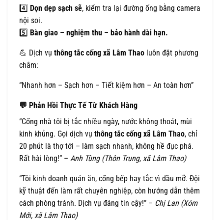
4️⃣
Dọn dẹp sạch sẽ
, kiểm tra lại đường ống bằng camera
nội soi.
5️⃣
Bàn giao – nghiệm thu – bảo hành dài hạn.
💪 Dịch vụ
thông tắc cống xã Lâm Thao
luôn đặt phương
châm:
“Nhanh hơn – Sạch hơn – Tiết kiệm hơn – An toàn hơn”
💬
Phản Hồi Thực Tế Từ Khách Hàng
“Cống nhà tôi bị tắc nhiều ngày, nước không thoát, mùi
kinh khủng. Gọi dịch vụ
thông tắc cống xã Lâm Thao
, chỉ
20 phút là thợ tới – làm sạch nhanh, không hề đục phá.
Rất hài lòng!” –
Anh Tùng (Thôn Trung, xã Lâm Thao)
“Tôi kinh doanh quán ăn, cống bếp hay tắc vì dầu mỡ. Đội
kỹ thuật đến làm rất chuyên nghiệp, còn hướng dẫn thêm
cách phòng tránh. Dịch vụ đáng tin cậy!” –
Chị Lan (Xóm
Mới, xã Lâm Thao)