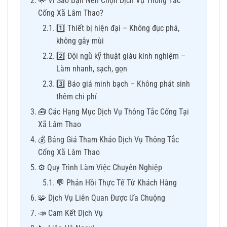
🌟 Vì Sao Bạn Nên Chọn Dịch Vụ Thông Tắc
Cống Xã Lâm Thao?
1️⃣ Thiết bị hiện đại – Không đục phá,
không gây mùi
2️⃣ Đội ngũ kỹ thuật giàu kinh nghiệm –
Làm nhanh, sạch, gọn
3️⃣ Báo giá minh bạch – Không phát sinh
thêm chi phí
🧰 Các Hạng Mục Dịch Vụ Thông Tắc Cống Tại
Xã Lâm Thao
💰 Bảng Giá Tham Khảo Dịch Vụ Thông Tắc
Cống Xã Lâm Thao
⚙️ Quy Trình Làm Việc Chuyên Nghiệp
💬 Phản Hồi Thực Tế Từ Khách Hàng
🧩 Dịch Vụ Liên Quan Được Ưa Chuộng
📣 Cam Kết Dịch Vụ