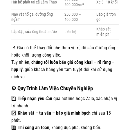
Hút bể phốt tại xã Lâm Thao
Xe 3–10 khối
500.000/m³
Nạo vét hố ga, đường ống
250.000 –
Báo giá trọn
ngầm
400.000
gói
Khảo sát
Lắp đặt, sửa ống thoát nước
Liên hệ
miễn phí
📌 Giá có thể thay đổi nhẹ theo vị trí, độ sâu đường ống
hoặc khối lượng công việc.
Tuy nhiên,
chúng tôi luôn báo giá công khai – rõ ràng –
hợp lý
, giúp khách hàng yên tâm tuyệt đối khi sử dụng
dịch vụ.
⚙️
Quy Trình Làm Việc Chuyên Nghiệp
1️⃣
Tiếp nhận yêu cầu
qua hotline hoặc Zalo, xác nhận vị
trí nhanh.
2️⃣
Khảo sát – tư vấn – báo giá minh bạch
chỉ sau 15
phút.
3️⃣
Thi công an toàn
, không đục phá, không bẩn.