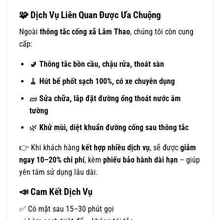
🧩 Dịch Vụ Liên Quan Được Ưa Chuộng
Ngoài
thông tắc cống xã Lâm Thao
, chúng tôi còn cung
cấp:
🚽
Thông tắc bồn cầu, chậu rửa, thoát sàn
🧹
Hút bể phốt sạch 100%, có xe chuyên dụng
🧱
Sửa chữa, lắp đặt đường ống thoát nước âm
tường
🌿
Khử mùi, diệt khuẩn đường cống sau thông tắc
👉 Khi khách hàng
kết hợp nhiều dịch vụ
, sẽ được
giảm
ngay 10–20% chi phí
, kèm
phiếu bảo hành dài hạn
– giúp
yên tâm sử dụng lâu dài.
📣
Cam Kết Dịch Vụ
✅ Có mặt sau 15–30 phút gọi