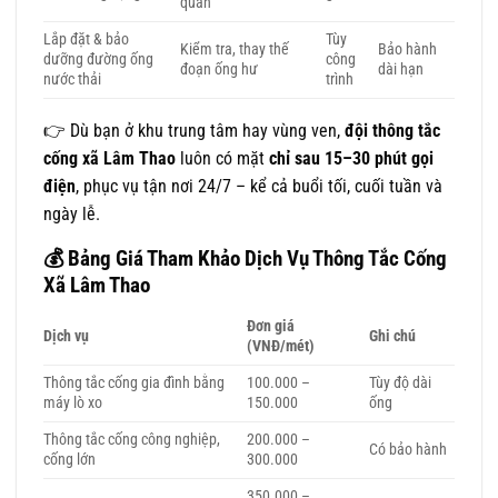
quan
Lắp đặt & bảo
Tùy
Kiểm tra, thay thế
Bảo hành
dưỡng đường ống
công
đoạn ống hư
dài hạn
nước thải
trình
👉 Dù bạn ở khu trung tâm hay vùng ven,
đội thông tắc
cống xã Lâm Thao
luôn có mặt
chỉ sau 15–30 phút gọi
điện
, phục vụ tận nơi 24/7 – kể cả buổi tối, cuối tuần và
ngày lễ.
💰
Bảng Giá Tham Khảo Dịch Vụ Thông Tắc Cống
Xã Lâm Thao
Đơn giá
Dịch vụ
Ghi chú
(VNĐ/mét)
Thông tắc cống gia đình bằng
100.000 –
Tùy độ dài
máy lò xo
150.000
ống
Thông tắc cống công nghiệp,
200.000 –
Có bảo hành
cống lớn
300.000
350.000 –