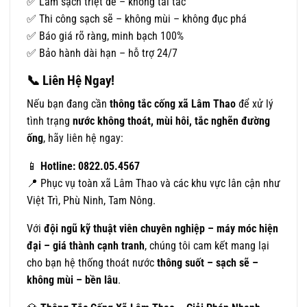
✅ Làm sạch triệt để – không tái tắc
✅ Thi công sạch sẽ – không mùi – không đục phá
✅ Báo giá rõ ràng, minh bạch 100%
✅ Bảo hành dài hạn – hỗ trợ 24/7
📞
Liên Hệ Ngay!
Nếu bạn đang cần
thông tắc cống xã Lâm Thao
để xử lý
tình trạng
nước không thoát, mùi hôi, tắc nghẽn đường
ống
, hãy liên hệ ngay:
📱
Hotline: 0822.05.4567
📍 Phục vụ toàn xã Lâm Thao và các khu vực lân cận như
Việt Trì, Phù Ninh, Tam Nông.
Với
đội ngũ kỹ thuật viên chuyên nghiệp – máy móc hiện
đại – giá thành cạnh tranh
, chúng tôi cam kết mang lại
cho bạn hệ thống thoát nước
thông suốt – sạch sẽ –
không mùi – bền lâu
.