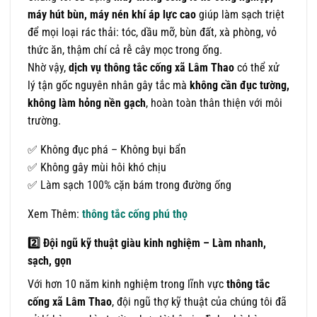
máy hút bùn, máy nén khí áp lực cao
giúp làm sạch triệt
để mọi loại rác thải: tóc, dầu mỡ, bùn đất, xà phòng, vỏ
thức ăn, thậm chí cả rễ cây mọc trong ống.
Nhờ vậy,
dịch vụ thông tắc cống xã Lâm Thao
có thể xử
lý tận gốc nguyên nhân gây tắc mà
không cần đục tường,
không làm hỏng nền gạch
, hoàn toàn thân thiện với môi
trường.
✅ Không đục phá – Không bụi bẩn
✅ Không gây mùi hôi khó chịu
✅ Làm sạch 100% cặn bám trong đường ống
Xem Thêm:
thông tắc cống phú thọ
2️
Đội ngũ kỹ thuật giàu kinh nghiệm – Làm nhanh,
sạch, gọn
Với hơn 10 năm kinh nghiệm trong lĩnh vực
thông tắc
cống xã Lâm Thao
, đội ngũ thợ kỹ thuật của chúng tôi đã