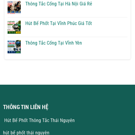
Tại
luận
Thông Tắc Cống Tại Hà Nội Giá Rẻ
Phú
ở
Quốc
Hút
Không
Bể
có
Phốt
bình
Tại
luận
Hút Bể Phốt Tại Vĩnh Phúc Giá Tốt
Vĩnh
ở
Yên
Thông
Không
Giải
Tắc
có
Pháp
Cống
bình
Triệt
Tại
luận
Thông Tắc Cống Tại Vĩnh Yên
Để
Hà
ở
Nội
Hút
Không
Giá
Bể
có
Rẻ
Phốt
bình
Tại
luận
Vĩnh
ở
Phúc
Thông
Giá
Tắc
Tốt
Cống
Tại
Vĩnh
Yên
THÔNG TIN LIÊN HỆ
Hút Bể Phốt Thông Tắc Thái Nguyên
hút bể phốt thái nguyên