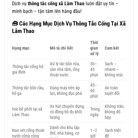
Dịch vụ
thông tắc cống xã Lâm Thao
luôn đặt uy tín –
minh bạch – tận tâm lên hàng đầu!
🧰 Các Hạng Mục Dịch Vụ Thông Tắc Cống Tại Xã
Lâm Thao
Thời
Hạng mục
Mô tả chi tiết
gian
Cam kết
xử lý
Xử lý tắc bồn rửa,
30–
Sạch –
Thông tắc cống hộ
sàn nhà tắm, ống
45
nhanh –
gia đình
thoát nước
phút
không mùi
45–
Thông tắc bồn cầu,
Dùng máy nén áp
An toàn
60
hố ga
lực, không đục phá
tuyệt đối
phút
Xe hút chuyên dụng,
Không tràn,
Hút bể phốt tại xã
Trong
có đồng hồ đo khối
không đổ
Lâm Thao
ngày
lượng
bậy
Dành cho khu tập
Nạo vét cống thoát
1–2
Sạch triệt
thể, nhà hàng, cơ
nước công cộng
giờ
để