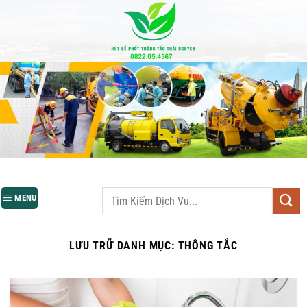
Bỏ
qua
nội
dung
MENU
LƯU TRỮ DANH MỤC:
THÔNG TẮC