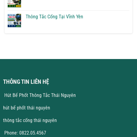
Yên
Thông
Không
Giải
Tắc
có
Pháp
Cống
bình
Triệt
Tại
luận
Thông Tắc Cống Tại Vĩnh Yên
Để
Hà
ở
Nội
Hút
Không
Giá
Bể
có
Rẻ
Phốt
bình
Tại
luận
Vĩnh
ở
Phúc
Thông
Giá
Tắc
Tốt
Cống
Tại
Vĩnh
Yên
THÔNG TIN LIÊN HỆ
Hút Bể Phốt Thông Tắc Thái Nguyên
hút bể phốt thái nguyên
thông tắc cống thái nguyên
Phone: 0822.05.4567